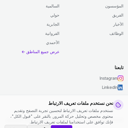
المؤسسون
السالمية
الفريق
حولي
الأخبار
الجابرية
الوظائف
الفروانية
الأحمدي
عرض جميع المناطق ←
تابعنا
Instagram
LinkedIn
نحن نستخدم ملفات تعريف الارتباط
نستخدم ملفات تعريف الارتباط لتحسين تجربة التصفح وتقديم
© 2026 جست كلين. جميع الحقوق محفوظة.
محتوى مخصص وتحليل حركة المرور. بالنقر على "قبول الكل"،
إعدادات ملفات تعريف الارتباط
|
الشروط والأحكام
|
سياسة الخصوصية
فإنك توافق على استخدامنا لملفات تعريف الارتباط.