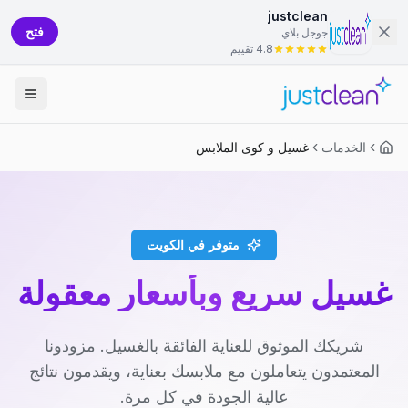
justclean
فتح
جوجل بلاي
4.8 تقييم
الخدمات
غسيل و كوى الملابس
متوفر في الكويت
غسيل سريع وبأسعار معقولة
شريكك الموثوق للعناية الفائقة بالغسيل. مزودونا
المعتمدون يتعاملون مع ملابسك بعناية، ويقدمون نتائج
عالية الجودة في كل مرة.