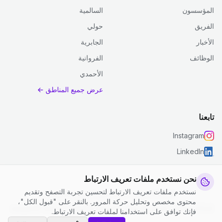
المؤسسون
السالمية
الفريق
حولي
الأخبار
الجابرية
الوظائف
الفروانية
الأحمدي
عرض جميع المناطق ←
تابعنا
Instagram
LinkedIn
نحن نستخدم ملفات تعريف الارتباط
نستخدم ملفات تعريف الارتباط لتحسين تجربة التصفح وتقديم
© 2026 جست كلين. جميع الحقوق محفوظة.
محتوى مخصص وتحليل حركة المرور. بالنقر على "قبول الكل"،
إعدادات ملفات تعريف الارتباط
|
الشروط والأحكام
|
سياسة الخصوصية
فإنك توافق على استخدامنا لملفات تعريف الارتباط.