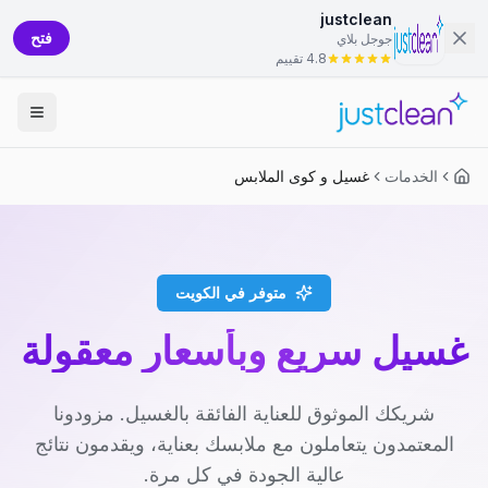
justclean
فتح
جوجل بلاي
4.8 تقييم
الخدمات
غسيل و كوى الملابس
متوفر في الكويت
غسيل سريع وبأسعار معقولة
شريكك الموثوق للعناية الفائقة بالغسيل. مزودونا
المعتمدون يتعاملون مع ملابسك بعناية، ويقدمون نتائج
عالية الجودة في كل مرة.