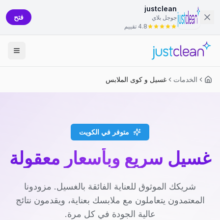
justclean
فتح
جوجل بلاي
4.8 تقييم
الخدمات
غسيل و كوى الملابس
متوفر في الكويت
غسيل سريع وبأسعار معقولة
شريكك الموثوق للعناية الفائقة بالغسيل. مزودونا
المعتمدون يتعاملون مع ملابسك بعناية، ويقدمون نتائج
عالية الجودة في كل مرة.