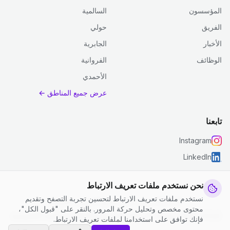
المؤسسون
السالمية
الفريق
حولي
الأخبار
الجابرية
الوظائف
الفروانية
الأحمدي
عرض جميع المناطق ←
تابعنا
Instagram
LinkedIn
نحن نستخدم ملفات تعريف الارتباط
نستخدم ملفات تعريف الارتباط لتحسين تجربة التصفح وتقديم
© 2026 جست كلين. جميع الحقوق محفوظة.
محتوى مخصص وتحليل حركة المرور. بالنقر على "قبول الكل"،
إعدادات ملفات تعريف الارتباط
|
الشروط والأحكام
|
سياسة الخصوصية
فإنك توافق على استخدامنا لملفات تعريف الارتباط.