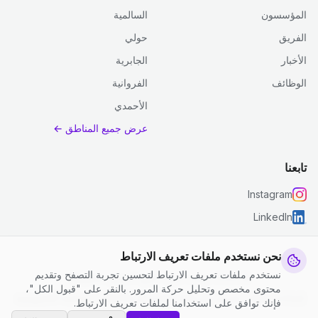
المؤسسون
السالمية
الفريق
حولي
الأخبار
الجابرية
الوظائف
الفروانية
الأحمدي
عرض جميع المناطق ←
تابعنا
Instagram
LinkedIn
نحن نستخدم ملفات تعريف الارتباط
نستخدم ملفات تعريف الارتباط لتحسين تجربة التصفح وتقديم
© 2026 جست كلين. جميع الحقوق محفوظة.
محتوى مخصص وتحليل حركة المرور. بالنقر على "قبول الكل"،
إعدادات ملفات تعريف الارتباط
|
الشروط والأحكام
|
سياسة الخصوصية
فإنك توافق على استخدامنا لملفات تعريف الارتباط.