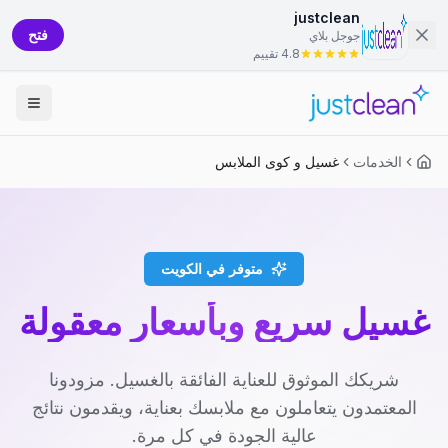
justclean
فتح
جوجل بلاي
4.8 تقييم
الخدمات
غسيل و كوى الملابس
متوفر في الكويت
غسيل سريع وبأسعار معقولة
شريكك الموثوق للعناية الفائقة بالغسيل. مزودونا
المعتمدون يتعاملون مع ملابسك بعناية، ويقدمون نتائج
عالية الجودة في كل مرة.