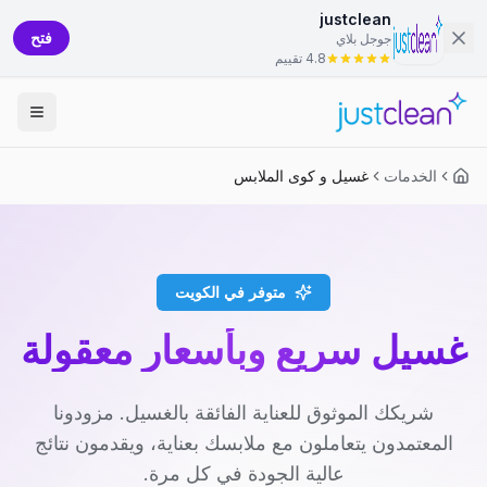
justclean
فتح
جوجل بلاي
4.8 تقييم
الخدمات
غسيل و كوى الملابس
متوفر في الكويت
غسيل سريع وبأسعار معقولة
شريكك الموثوق للعناية الفائقة بالغسيل. مزودونا
المعتمدون يتعاملون مع ملابسك بعناية، ويقدمون نتائج
عالية الجودة في كل مرة.