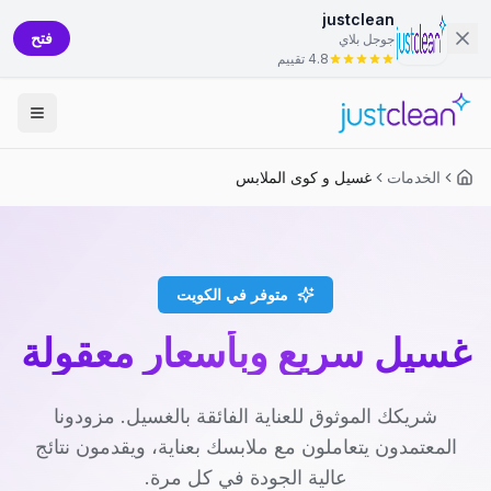
justclean
فتح
جوجل بلاي
4.8 تقييم
الخدمات
غسيل و كوى الملابس
متوفر في الكويت
غسيل سريع وبأسعار معقولة
شريكك الموثوق للعناية الفائقة بالغسيل. مزودونا
المعتمدون يتعاملون مع ملابسك بعناية، ويقدمون نتائج
عالية الجودة في كل مرة.