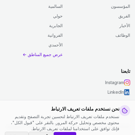
المؤسسون
السالمية
الفريق
حولي
الأخبار
الجابرية
الوظائف
الفروانية
الأحمدي
عرض جميع المناطق ←
تابعنا
Instagram
LinkedIn
نحن نستخدم ملفات تعريف الارتباط
نستخدم ملفات تعريف الارتباط لتحسين تجربة التصفح وتقديم
© 2026 جست كلين. جميع الحقوق محفوظة.
محتوى مخصص وتحليل حركة المرور. بالنقر على "قبول الكل"،
إعدادات ملفات تعريف الارتباط
|
الشروط والأحكام
|
سياسة الخصوصية
فإنك توافق على استخدامنا لملفات تعريف الارتباط.