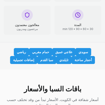
المدة
معالجون معتمدون
30 • 60 • 90 • 120 min
مرخصون ومدربون
سويدي
علاجي عميق
حمام مغربي
رياضي
أحجار ساخنة
تايلندي
سبا القدم
إضافات تجميلية
باقات السبا والأسعار
أسعار شفافة في الكويت. الأسعار تبدأ من وقد تختلف حسب