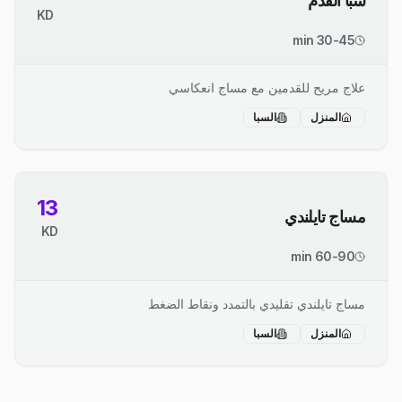
سبا القدم
KD
30-45 min
علاج مريح للقدمين مع مساج انعكاسي
المنزل
السبا
13
مساج تايلندي
KD
60-90 min
مساج تايلندي تقليدي بالتمدد ونقاط الضغط
المنزل
السبا