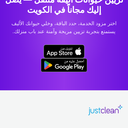
إليك مجاناً في الكويت
اختر مزود الخدمة، حدد الباقة، وخلي حيوانك الأليف
يستمتع بتجربة تزيين مريحة وآمنة عند باب منزلك.