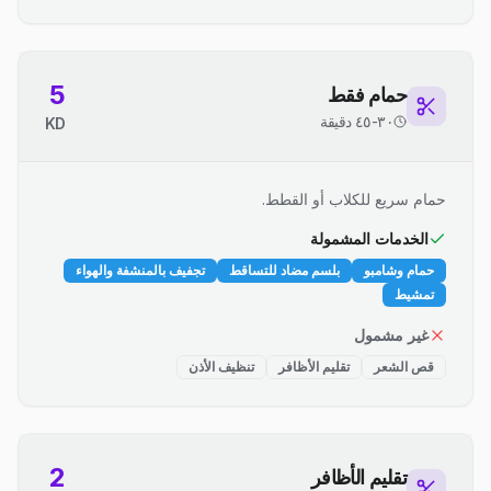
5
حمام فقط
٣٠-٤٥ دقيقة
KD
حمام سريع للكلاب أو القطط.
الخدمات المشمولة
حمام وشامبو
بلسم مضاد للتساقط
تجفيف بالمنشفة والهواء
تمشيط
غير مشمول
قص الشعر
تقليم الأظافر
تنظيف الأذن
2
تقليم الأظافر