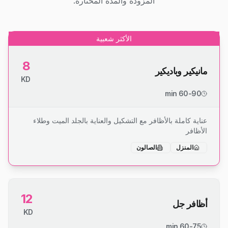
المزودة والمدة المختارة.
الأكثر شعبية
8
مانيكير وباديكير
KD
60-90 min
عناية كاملة بالأظافر مع التشكيل والعناية بالجلد الميت وطلاء
الأظافر
المنزل
الصالون
12
أظافر جل
KD
60-75 min