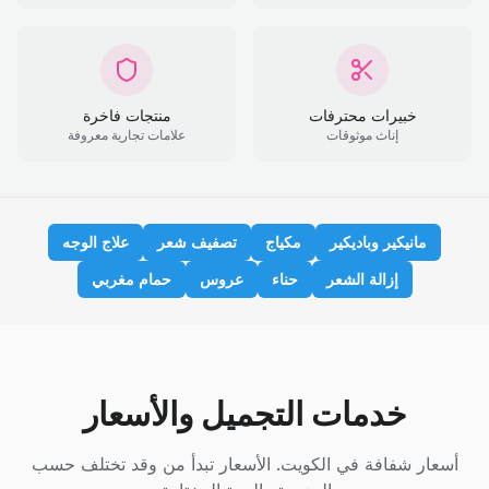
خبيرات محترفات
منتجات فاخرة
إناث موثوقات
علامات تجارية معروفة
مانيكير وباديكير
مكياج
تصفيف شعر
علاج الوجه
إزالة الشعر
حناء
عروس
حمام مغربي
خدمات التجميل والأسعار
أسعار شفافة في الكويت. الأسعار تبدأ من وقد تختلف حسب