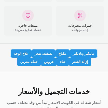
خبيرات محترفات
منتجات فاخرة
إناث موثوقات
علامات تجارية معروفة
مانيكير وباديكير
مكياج
تصفيف شعر
علاج الوجه
إزالة الشعر
حناء
عروس
حمام مغربي
خدمات التجميل والأسعار
أسعار شفافة في الكويت. الأسعار تبدأ من وقد تختلف حسب