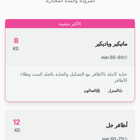
المزودة والمدة المختارة.
الأكثر شعبية
8
مانيكير وباديكير
KD
60-90 min
عناية كاملة بالأظافر مع التشكيل والعناية بالجلد الميت وطلاء
الأظافر
المنزل
الصالون
12
أظافر جل
KD
60-75 min