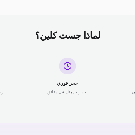
لماذا جست كلين؟
حجز فوري
ن
احجز خدمتك في دقائق
رض