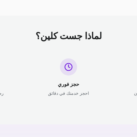
لماذا جست كلين؟
حجز فوري
ن
احجز خدمتك في دقائق
رض