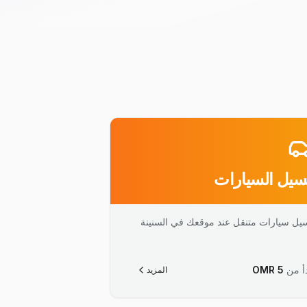
يل السيارات
يل سيارات متنقل عند موقعك في السنينة
أ من
5
OMR
المزيد