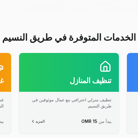
الخدمات المتوفرة في طريق النسيم
تنظيف المنازل
غس
تنظيف منزلي احترافي مع عمال موثوقين في
غس
طريق النسيم
الن
يبدأ من
15
OMR
يبد
المزيد