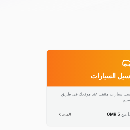
يل السيارات
يل سيارات متنقل عند موقعك في طريق
سيم
أ من
5
OMR
المزيد