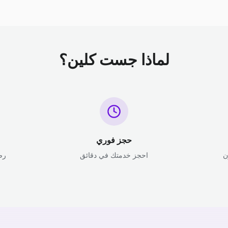
لماذا جست كلين؟
حجز فوري
ن
احجز خدمتك في دقائق
رض