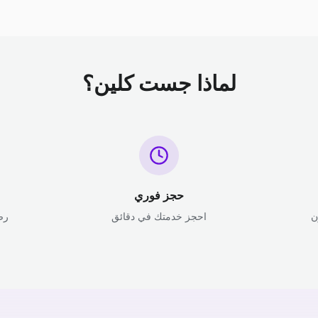
لماذا جست كلين؟
حجز فوري
ن
احجز خدمتك في دقائق
رض