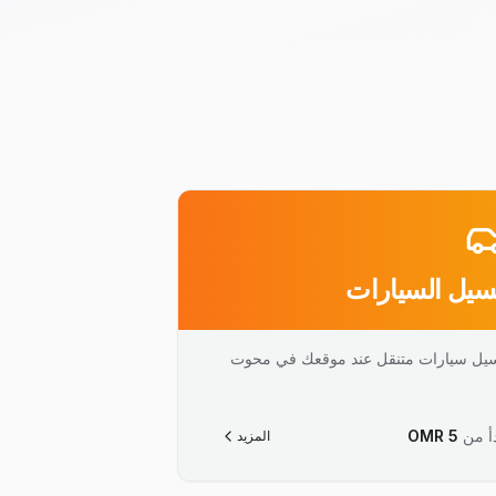
يل السيارات
يل سيارات متنقل عند موقعك في محوت
أ من
5
OMR
المزيد