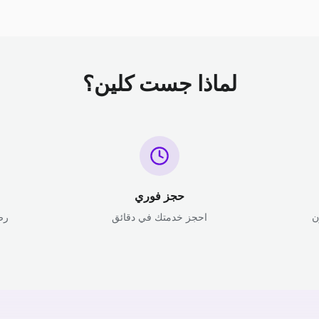
لماذا جست كلين؟
حجز فوري
ن
احجز خدمتك في دقائق
رض