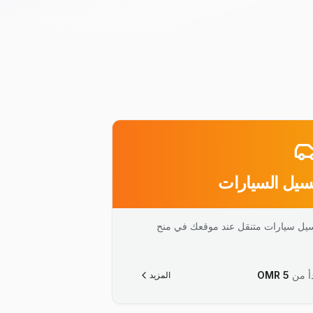
يل السيارات
يل سيارات متنقل عند موقعك في منح
أ من
5
OMR
المزيد