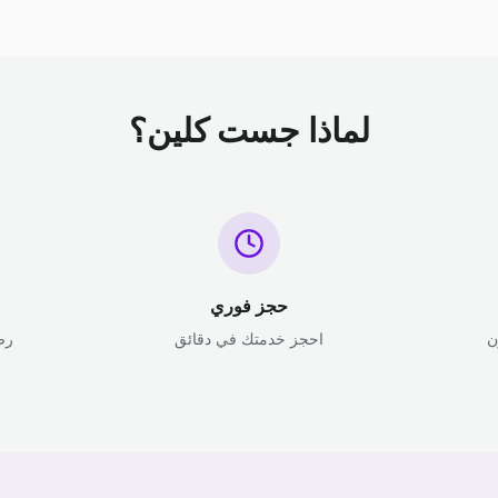
لماذا جست كلين؟
حجز فوري
ن
احجز خدمتك في دقائق
رض