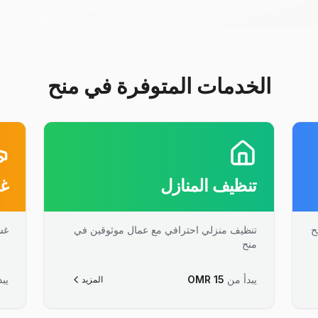
الخدمات المتوفرة في منح
تنظيف المنازل
غس
ح
تنظيف منزلي احترافي مع عمال موثوقين في
غس
منح
يبدأ من
15
OMR
يبد
المزيد