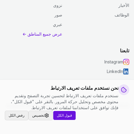
الأخبار
نزوى
الوظائف
صور
عبري
عرض جميع المناطق ←
تابعنا
Instagram
LinkedIn
نحن نستخدم ملفات تعريف الارتباط
نستخدم ملفات تعريف الارتباط لتحسين تجربة التصفح وتقديم
© 2026 جست كلين. جميع الحقوق محفوظة.
محتوى مخصص وتحليل حركة المرور. بالنقر على "قبول الكل"،
إعدادات ملفات تعريف الارتباط
|
الشروط والأحكام
|
سياسة الخصوصية
فإنك توافق على استخدامنا لملفات تعريف الارتباط.
قبول الكل
تخصيص
رفض الكل