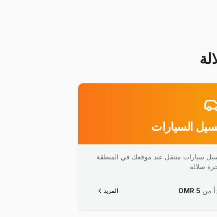
لة
يل السيارات
يل سيارات متنقل عند موقعك في المنطقة
حرة صلالة
أ من
5
OMR
المزيد