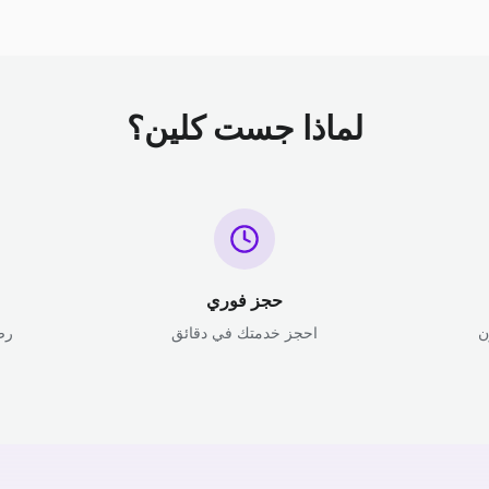
لماذا جست كلين؟
حجز فوري
ن
احجز خدمتك في دقائق
رض