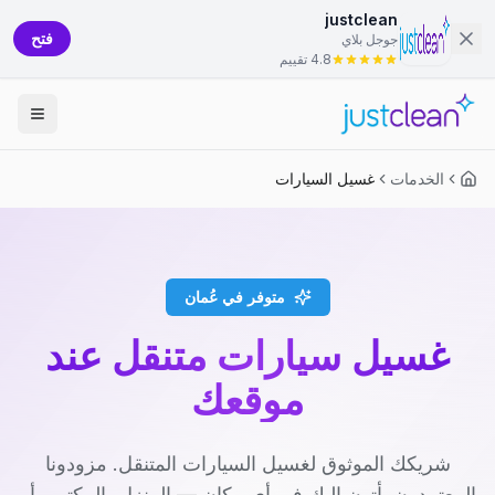
justclean
فتح
جوجل بلاي
4.8 تقييم
الخدمات
غسيل السيارات
متوفر في عُمان
غسيل سيارات متنقل عند
موقعك
شريكك الموثوق لغسيل السيارات المتنقل. مزودونا
المعتمدون يأتون إليك في أي مكان — المنزل، المكتب، أو