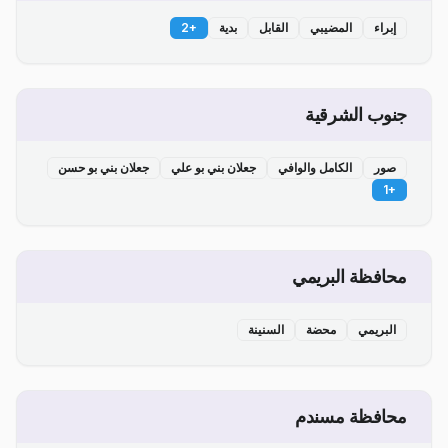
إبراء
المضيبي
القابل
بدية
+
2
جنوب الشرقية
صور
الكامل والوافي
جعلان بني بو علي
جعلان بني بو حسن
1
+
محافظة البريمي
البريمي
محضة
السنينة
محافظة مسندم