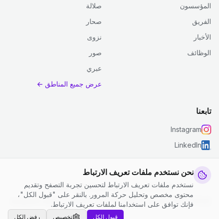
المؤسسون
صلالة
الفريق
صحار
الأخبار
نزوى
الوظائف
صور
عبري
عرض جميع المناطق ←
تابعنا
Instagram
LinkedIn
نحن نستخدم ملفات تعريف الارتباط
نستخدم ملفات تعريف الارتباط لتحسين تجربة التصفح وتقديم
© 2026 جست كلين. جميع الحقوق محفوظة.
محتوى مخصص وتحليل حركة المرور. بالنقر على "قبول الكل"،
إعدادات ملفات تعريف الارتباط
|
الشروط والأحكام
|
سياسة الخصوصية
فإنك توافق على استخدامنا لملفات تعريف الارتباط.
قبول الكل
تخصيص
رفض الكل