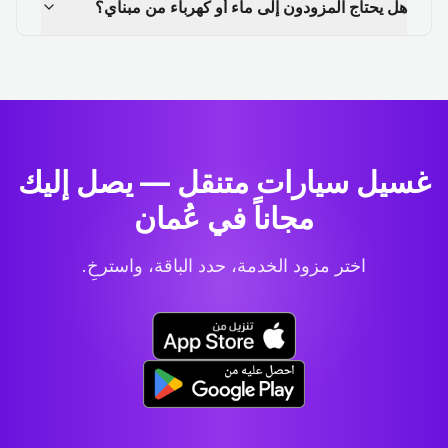
هل يحتاج المزودون إلى ماء أو كهرباء من مبناي؟
غسيل سيارات متنقل — يصل إليك
مجاناً في عُمان
اختر مزود الخدمة، حدد الباقة، واسترخِ.