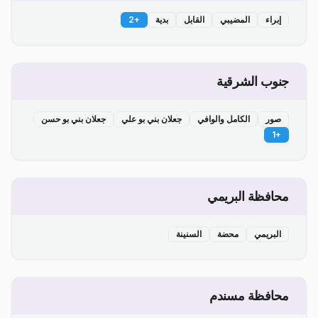
إبراء
المضيبي
القابل
بدية
+
2
جنوب الشرقية
صور
الكامل والوافي
جعلان بني بو علي
جعلان بني بو حسن
1
+
محافظة البريمي
البريمي
محضة
السنينة
محافظة مسندم