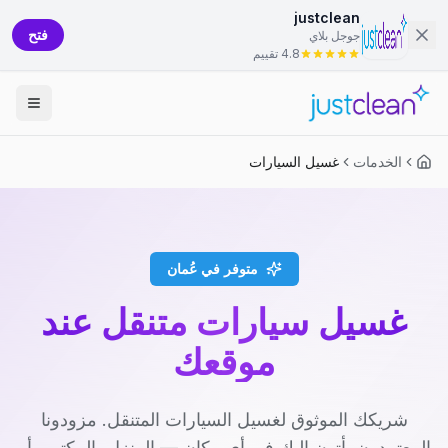
justclean
فتح
جوجل بلاي
4.8 تقييم
الخدمات
غسيل السيارات
متوفر في عُمان
غسيل سيارات متنقل عند
موقعك
شريكك الموثوق لغسيل السيارات المتنقل. مزودونا
المعتمدون يأتون إليك في أي مكان — المنزل، المكتب، أو