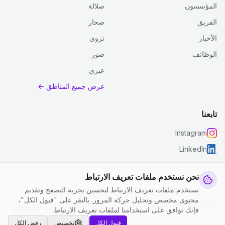
المؤسسون
صلالة
الفريق
صحار
الأخبار
نزوى
الوظائف
صور
عبري
عرض جميع المناطق ←
تابعنا
Instagram
LinkedIn
نحن نستخدم ملفات تعريف الارتباط
نستخدم ملفات تعريف الارتباط لتحسين تجربة التصفح وتقديم
© 2026 جست كلين. جميع الحقوق محفوظة.
محتوى مخصص وتحليل حركة المرور. بالنقر على "قبول الكل"،
إعدادات ملفات تعريف الارتباط
|
الشروط والأحكام
|
سياسة الخصوصية
فإنك توافق على استخدامنا لملفات تعريف الارتباط.
قبول الكل
تخصيص
رفض الكل