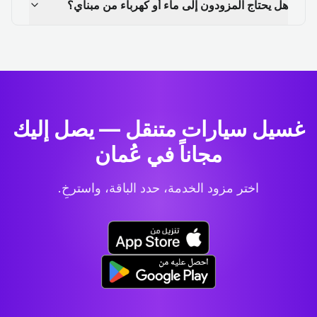
هل يحتاج المزودون إلى ماء أو كهرباء من مبناي؟
غسيل سيارات متنقل — يصل إليك
مجاناً في عُمان
اختر مزود الخدمة، حدد الباقة، واسترخِ.