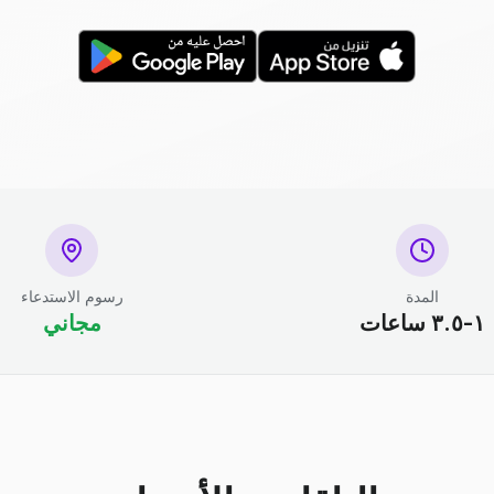
المدة
رسوم الاستدعاء
١-٣.٥ ساعات
مجاني