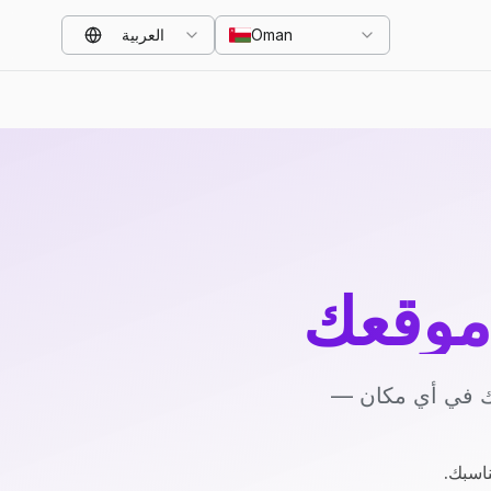
Oman
العربية
موقعك
يك في أي مكان —
ناسبك.