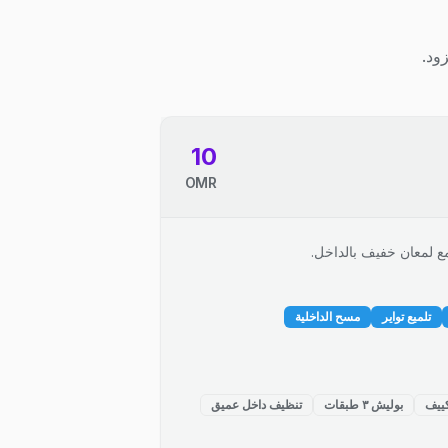
ود.
10
OMR
ع لمعان خفيف بالداخل.
تلميع تواير
مسح الداخلية
ييف
بوليش ٣ طبقات
تنظيف داخل عميق