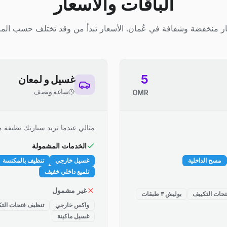
الباقات والأسعار
ر منخفضة وشفافة في عُمان. الأسعار تبدأ من وقد تختلف حسب المز
5
غسيل و لمعان
ساعة ونصف
OMR
مثالي عندما تريد سيارتك نظيفة م
الخدمات المشمولة
مسح الداخلية
غسيل خارجي
تنظيف بالمكنسة
تلميع داخلي خفيف
غير مشمول
حات التكييف
بوليش ٣ طبقات
واكس خارجي
تنظيف فتحات التك
غسيل ماكينة