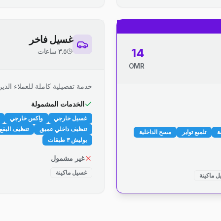
غسيل فاخر
14
٣.٥ ساعات
OMR
خدمة تفصيلية كاملة للعملاء الذين
الخدمات المشمولة
غسيل خارجي
واكس خارجي
تنظيف داخلي عميق
تنظيف البقع 
ة
تلميع تواير
مسح الداخلية
بوليش ٣ طبقات
غير مشمول
غسيل ماكينة
 ماكينة