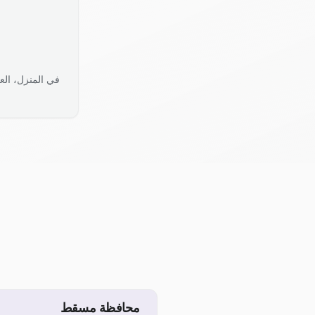
في المنزل، الع
محافظة مسقط