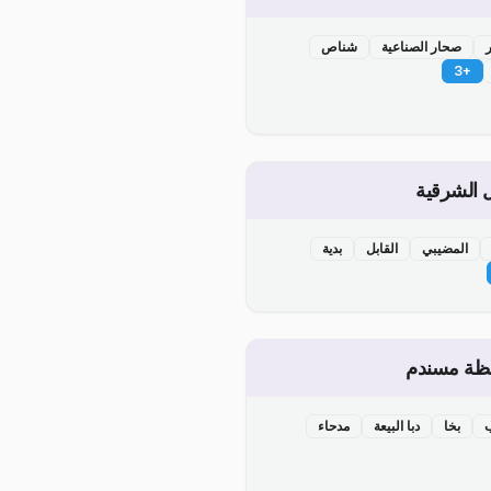
صحار الصناعية
شناص
3
+
 الشرقية
المضيبي
القابل
بدية
ظة مسندم
بخا
دبا البيعة
مدحاء