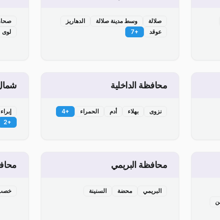
صلالة
وسط مدينة صلالة
الدهاريز
صحار
عوقد
+
7
لوى
محافظة الداخلية
شمال
نزوى
بهلاء
أدم
الحمراء
+
4
إبراء
2
+
محافظة البريمي
محاف
البريمي
محضة
السنينة
خصب
ن