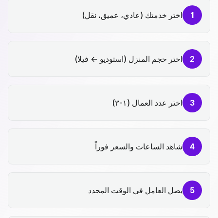
1
اختر خدمتك (عادي، عميق، نقل)
2
اختر حجم المنزل (استوديو ← فيلا)
3
اختر عدد العمال (١-٣)
4
شاهد الساعات والسعر فوراً
5
يصل العامل في الوقت المحدد