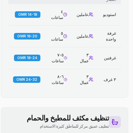
٤
استوديو
عاملين
14-18 OMR
ساعات
غرفة
٥
عاملين
16-20 OMR
واحدة
ساعات
٥-٧
٣
غرفتين
18-24 OMR
عمال
ساعات
٦-٨
٣
٣ غرف
24-32 OMR
عمال
ساعات
تنظيف مكثف للمطبخ والحمام
تنظيف عميق مركز للمناطق كثيرة الاستخدام