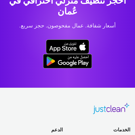
احجز تنظيف منزلي احترافي
في
عُمان
أسعار شفافة. عمال مفحوصون. حجز سريع.
الخدمات
الدعم