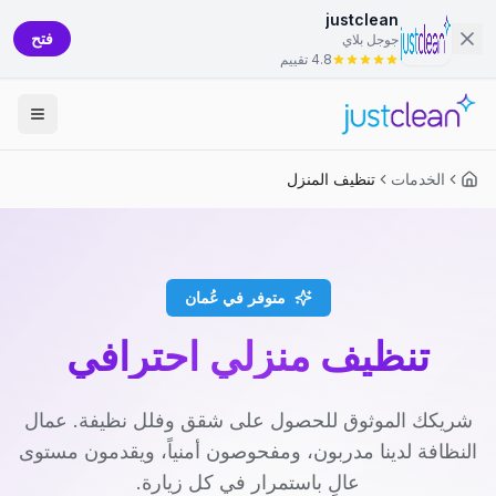
justclean
فتح
جوجل بلاي
4.8 تقييم
الخدمات
تنظيف المنزل
متوفر في عُمان
تنظيف منزلي احترافي
شريكك الموثوق للحصول على شقق وفلل نظيفة. عمال
النظافة لدينا مدربون، ومفحوصون أمنياً، ويقدمون مستوى
عالٍ باستمرار في كل زيارة.