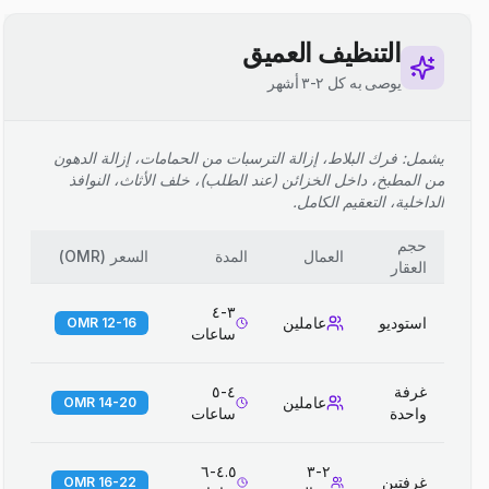
التنظيف العميق
يوصى به كل ٢-٣ أشهر
يشمل: فرك البلاط، إزالة الترسبات من الحمامات، إزالة الدهون
من المطبخ، داخل الخزائن (عند الطلب)، خلف الأثاث، النوافذ
الداخلية، التعقيم الكامل.
حجم
العمال
المدة
السعر
(
OMR
)
العقار
٣-٤
استوديو
عاملين
12-16 OMR
ساعات
غرفة
٤-٥
عاملين
14-20 OMR
واحدة
ساعات
٤.٥-٦
٢-٣
غرفتين
16-22 OMR