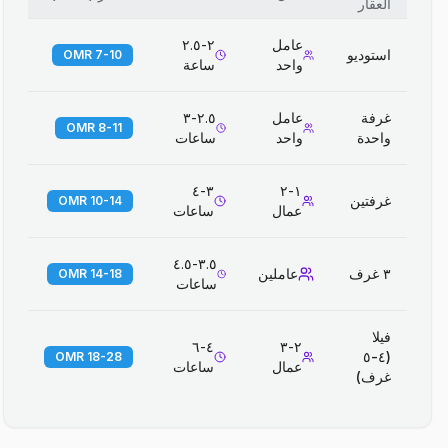
العقار
عامل
٢-٢.٥
استوديو
7-10 OMR
واحد
ساعة
غرفة
عامل
٢.٥-٣
8-11 OMR
واحدة
واحد
ساعات
٣-٤
١-٢
غرفتين
10-14 OMR
عمال
ساعات
٣.٥-٤.٥
٣ غرف
عاملين
14-18 OMR
ساعات
فيلا
٤-٦
٢-٣
(٤-٥
18-28 OMR
عمال
ساعات
غرف)