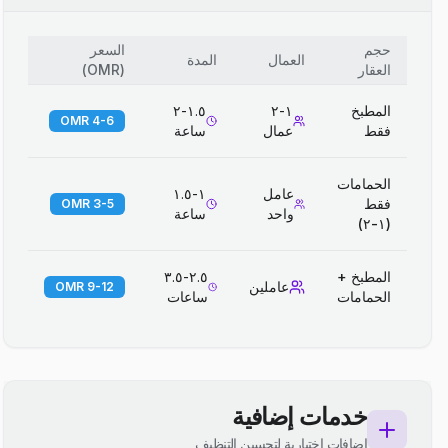
حجم
السعر
العمال
المدة
العقار
(
OMR
)
المطبخ
١-٢
١.٥-٢
4-6 OMR
فقط
عمال
ساعة
الحمامات
عامل
١-١.٥
فقط
3-5 OMR
واحد
ساعة
(١-٢)
المطبخ +
٢.٥-٣.٥
عاملين
9-12 OMR
الحمامات
ساعات
خدمات إضافية
إضافات اختيارية لتحسين التنظيف