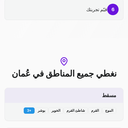
6
قيّم تجربتك
نغطي جميع المناطق
في
عُمان
مسقط
الموج
القرم
شاطئ القرم
الخوير
بوشر
+
3