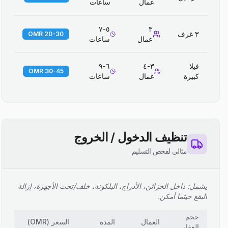
عمال
ساعات
٥-٧
٣
٣ غرف
20-30 OMR
عمال
ساعات
فيلا
٣-٤
٦-٩
30-45 OMR
كبيرة
عمال
ساعات
تنظيف الدخول / الخروج
مثالي لفحص التسليم
يشمل: داخل الخزائن، الأدراج، البلكونة، خلف/تحت الأجهزة، إزالة
البقع حيثما أمكن.
حجم
العمال
المدة
السعر
(
OMR
)
العقار