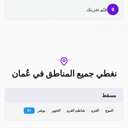
6
قيّم تجربتك
نغطي جميع المناطق
في
عُمان
مسقط
الموج
القرم
شاطئ القرم
الخوير
بوشر
+
3