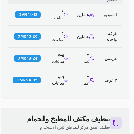
٤
استوديو
عاملين
14-18 OMR
ساعات
غرفة
٥
عاملين
16-20 OMR
واحدة
ساعات
٥-٧
٣
غرفتين
18-24 OMR
عمال
ساعات
٦-٨
٣
٣ غرف
24-32 OMR
عمال
ساعات
تنظيف مكثف للمطبخ والحمام
تنظيف عميق مركز للمناطق كثيرة الاستخدام