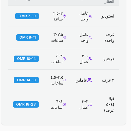
العقار
عامل
٢-٢.٥
استوديو
7-10 OMR
واحد
ساعة
غرفة
عامل
٢.٥-٣
8-11 OMR
واحدة
واحد
ساعات
٣-٤
١-٢
غرفتين
10-14 OMR
عمال
ساعات
٣.٥-٤.٥
٣ غرف
عاملين
14-18 OMR
ساعات
فيلا
٤-٦
٢-٣
(٤-٥
18-28 OMR
عمال
ساعات
غرف)