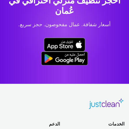
احجز تنظيف منزلي احترافي
في
عُمان
أسعار شفافة. عمال مفحوصون. حجز سريع.
الخدمات
الدعم