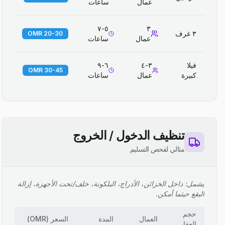
عمال
ساعات
٥-٧
٣
٣ غرف
20-30 OMR
عمال
ساعات
فيلا
٣-٤
٦-٩
30-45 OMR
كبيرة
عمال
ساعات
تنظيف الدخول / الخروج
مثالي لفحص التسليم
يشمل: داخل الخزائن، الأدراج، البلكونة، خلف/تحت الأجهزة، إزالة
البقع حيثما أمكن.
حجم
العمال
المدة
السعر
(
OMR
)
العقار