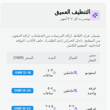
التنظيف العميق
يوصى به كل ٢-٣ أشهر
يشمل: فرك البلاط، إزالة الترسبات من الحمامات، إزالة الدهون
من المطبخ، داخل الخزائن (عند الطلب)، خلف الأثاث، النوافذ
الداخلية، التعقيم الكامل.
حجم
العمال
المدة
السعر
(
OMR
)
العقار
٣-٤
استوديو
عاملين
12-16 OMR
ساعات
غرفة
٤-٥
عاملين
14-20 OMR
واحدة
ساعات
٤.٥-٦
٢-٣
غرفتين
16-22 OMR