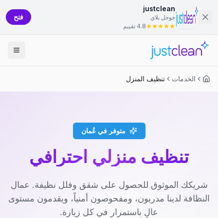
justclean
فتح
جوجل بلاي
4.8 تقييم
الخدمات
تنظيف المنزل
متوفر في عُمان
تنظيف منزلي احترافي
شريكك الموثوق للحصول على شقق وفلل نظيفة. عمال
النظافة لدينا مدربون، ومفحوصون أمنياً، ويقدمون مستوى
عالٍ باستمرار في كل زيارة.