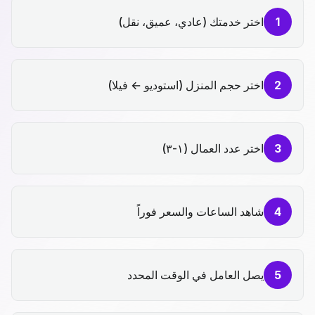
1
اختر خدمتك (عادي، عميق، نقل)
2
اختر حجم المنزل (استوديو ← فيلا)
3
اختر عدد العمال (١-٣)
4
شاهد الساعات والسعر فوراً
5
يصل العامل في الوقت المحدد