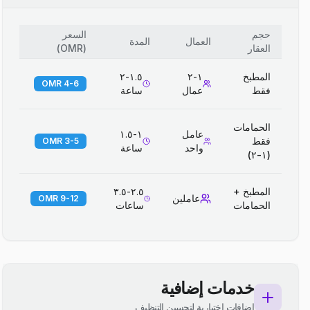
حجم
السعر
العمال
المدة
العقار
(
OMR
)
المطبخ
١-٢
١.٥-٢
4-6 OMR
فقط
عمال
ساعة
الحمامات
عامل
١-١.٥
فقط
3-5 OMR
واحد
ساعة
(١-٢)
المطبخ +
٢.٥-٣.٥
عاملين
9-12 OMR
الحمامات
ساعات
خدمات إضافية
إضافات اختيارية لتحسين التنظيف