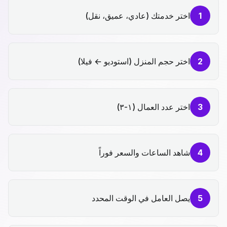
1
اختر خدمتك (عادي، عميق، نقل)
2
اختر حجم المنزل (استوديو ← فيلا)
3
اختر عدد العمال (١-٣)
4
شاهد الساعات والسعر فوراً
5
يصل العامل في الوقت المحدد