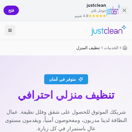
justclean
فتح
جوجل بلاي
4.8 تقييم
الخدمات
تنظيف المنزل
متوفر في عُمان
تنظيف منزلي احترافي
شريكك الموثوق للحصول على شقق وفلل نظيفة. عمال
النظافة لدينا مدربون، ومفحوصون أمنياً، ويقدمون مستوى
عالٍ باستمرار في كل زيارة.