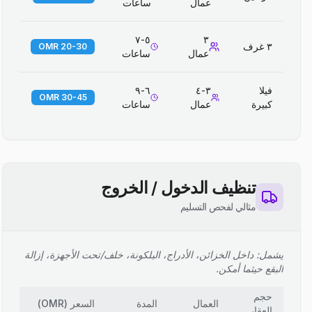
عمال
ساعات
٥-٧
٣
٣ غرف
20-30 OMR
عمال
ساعات
فيلا
٣-٤
٦-٩
30-45 OMR
كبيرة
عمال
ساعات
تنظيف الدخول / الخروج
مثالي لفحص التسليم
يشمل: داخل الخزائن، الأدراج، البلكونة، خلف/تحت الأجهزة، إزالة
البقع حيثما أمكن.
حجم
العمال
المدة
السعر
(
OMR
)
العقار