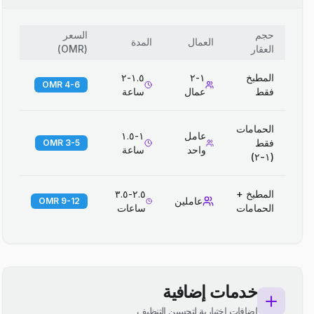
حجم
السعر
العمال
المدة
العقار
(
OMR
)
المطبخ
١-٢
١.٥-٢
4-6 OMR
فقط
عمال
ساعة
الحمامات
عامل
١-١.٥
فقط
3-5 OMR
واحد
ساعة
(١-٢)
المطبخ +
٢.٥-٣.٥
عاملين
9-12 OMR
الحمامات
ساعات
خدمات إضافية
إضافات اختيارية لتحسين التنظيف