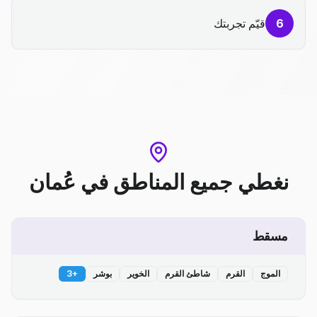
6
قيّم تجربتك
نغطي جميع المناطق
في
عُمان
مسقط
الموج
القرم
شاطئ القرم
الخوير
بوشر
+
3