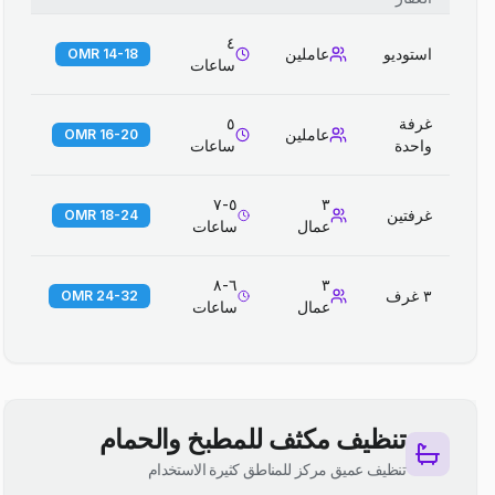
٤
استوديو
عاملين
14-18 OMR
ساعات
غرفة
٥
عاملين
16-20 OMR
واحدة
ساعات
٥-٧
٣
غرفتين
18-24 OMR
عمال
ساعات
٦-٨
٣
٣ غرف
24-32 OMR
عمال
ساعات
تنظيف مكثف للمطبخ والحمام
تنظيف عميق مركز للمناطق كثيرة الاستخدام