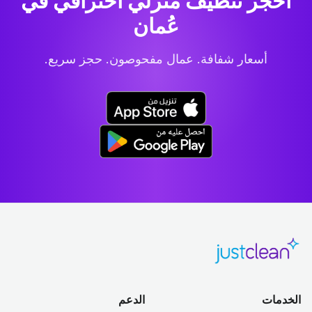
احجز تنظيف منزلي احترافي
في
عُمان
أسعار شفافة. عمال مفحوصون. حجز سريع.
الخدمات
الدعم