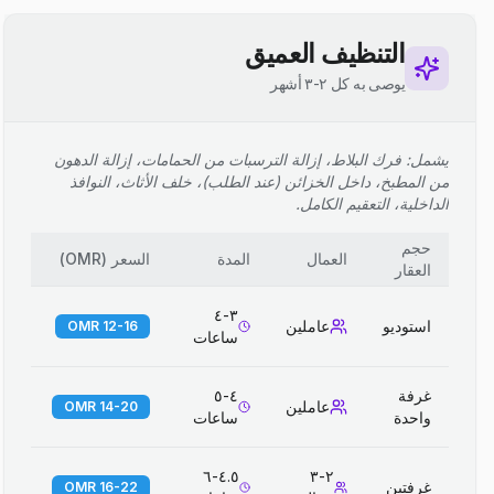
التنظيف العميق
يوصى به كل ٢-٣ أشهر
يشمل: فرك البلاط، إزالة الترسبات من الحمامات، إزالة الدهون
من المطبخ، داخل الخزائن (عند الطلب)، خلف الأثاث، النوافذ
الداخلية، التعقيم الكامل.
حجم
العمال
المدة
السعر
(
OMR
)
العقار
٣-٤
استوديو
عاملين
12-16 OMR
ساعات
غرفة
٤-٥
عاملين
14-20 OMR
واحدة
ساعات
٤.٥-٦
٢-٣
غرفتين
16-22 OMR