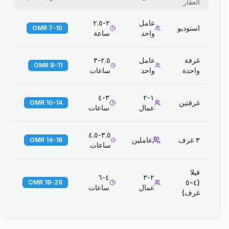
العقار
عامل
٢-٢.٥
استوديو
7-10 OMR
واحد
ساعة
غرفة
عامل
٢.٥-٣
8-11 OMR
واحدة
واحد
ساعات
٣-٤
١-٢
غرفتين
10-14 OMR
عمال
ساعات
٣.٥-٤.٥
٣ غرف
عاملين
14-18 OMR
ساعات
فيلا
٤-٦
٢-٣
(٤-٥
18-28 OMR
عمال
ساعات
غرف)