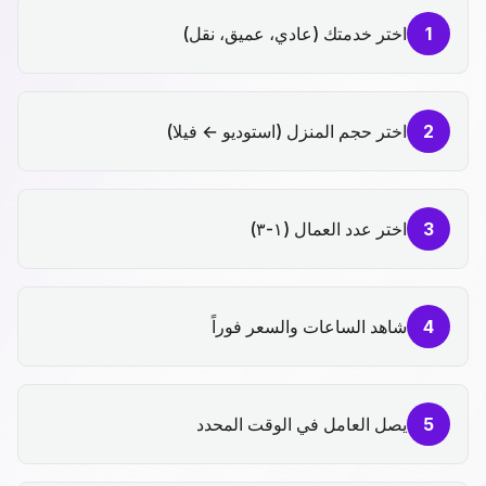
1
اختر خدمتك (عادي، عميق، نقل)
2
اختر حجم المنزل (استوديو ← فيلا)
3
اختر عدد العمال (١-٣)
4
شاهد الساعات والسعر فوراً
5
يصل العامل في الوقت المحدد