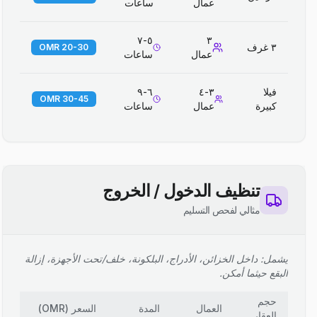
عمال
ساعات
٥-٧
٣
٣ غرف
20-30 OMR
عمال
ساعات
فيلا
٣-٤
٦-٩
30-45 OMR
كبيرة
عمال
ساعات
تنظيف الدخول / الخروج
مثالي لفحص التسليم
يشمل: داخل الخزائن، الأدراج، البلكونة، خلف/تحت الأجهزة، إزالة
البقع حيثما أمكن.
حجم
العمال
المدة
السعر
(
OMR
)
العقار