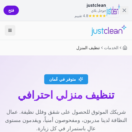
justclean
فتح
جوجل بلاي
4.8 تقييم
الخدمات
تنظيف المنزل
متوفر في عُمان
تنظيف منزلي احترافي
شريكك الموثوق للحصول على شقق وفلل نظيفة. عمال
النظافة لدينا مدربون، ومفحوصون أمنياً، ويقدمون مستوى
عالٍ باستمرار في كل زيارة.