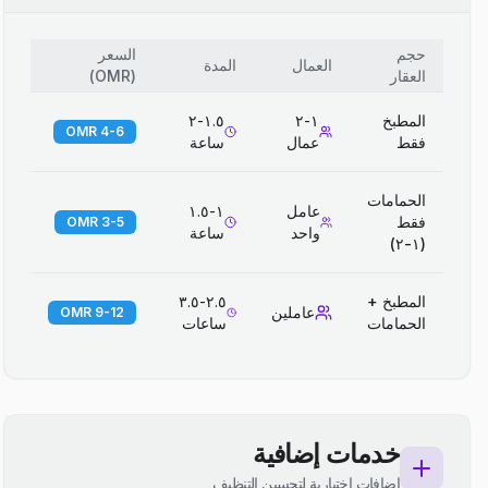
حجم
السعر
العمال
المدة
العقار
(
OMR
)
المطبخ
١-٢
١.٥-٢
4-6 OMR
فقط
عمال
ساعة
الحمامات
عامل
١-١.٥
فقط
3-5 OMR
واحد
ساعة
(١-٢)
المطبخ +
٢.٥-٣.٥
عاملين
9-12 OMR
الحمامات
ساعات
خدمات إضافية
إضافات اختيارية لتحسين التنظيف