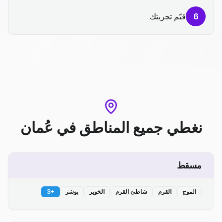
6
قيّم تجربتك
نغطي جميع المناطق
في
عُمان
مسقط
الموج
القرم
شاطئ القرم
الخوير
بوشر
+
3