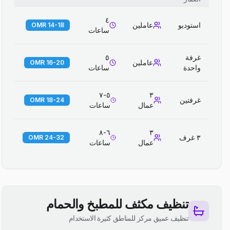
٤
استوديو
عاملين
14-18 OMR
ساعات
غرفة
٥
عاملين
16-20 OMR
واحدة
ساعات
٥-٧
٣
غرفتين
18-24 OMR
عمال
ساعات
٦-٨
٣
٣ غرف
24-32 OMR
عمال
ساعات
تنظيف مكثف للمطبخ والحمام
تنظيف عميق مركز للمناطق كثيرة الاستخدام