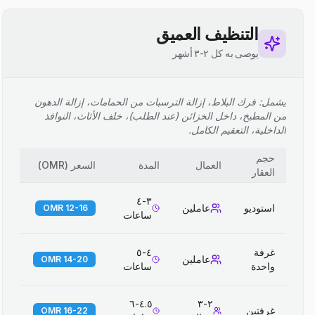
التنظيف العميق
يوصى به كل ٢-٣ أشهر
يشمل: فرك البلاط، إزالة الترسبات من الحمامات، إزالة الدهون
من المطبخ، داخل الخزائن (عند الطلب)، خلف الأثاث، النوافذ
الداخلية، التعقيم الكامل.
حجم
العمال
المدة
السعر
(
OMR
)
العقار
٣-٤
استوديو
عاملين
12-16 OMR
ساعات
غرفة
٤-٥
عاملين
14-20 OMR
واحدة
ساعات
٤.٥-٦
٢-٣
غرفتين
16-22 OMR