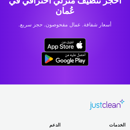
احجز تنظيف منزلي احترافي
في
عُمان
أسعار شفافة. عمال مفحوصون. حجز سريع.
الخدمات
الدعم