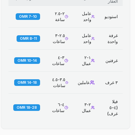
العقار
عامل
٢-٢.٥
استوديو
7-10 OMR
واحد
ساعة
غرفة
عامل
٢.٥-٣
8-11 OMR
واحدة
واحد
ساعات
٣-٤
١-٢
غرفتين
10-14 OMR
عمال
ساعات
٣.٥-٤.٥
٣ غرف
عاملين
14-18 OMR
ساعات
فيلا
٤-٦
٢-٣
(٤-٥
18-28 OMR
عمال
ساعات
غرف)