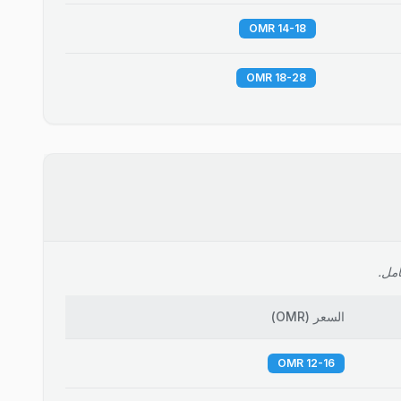
14-18 OMR
18-28 OMR
امل.
السعر
(
OMR
)
12-16 OMR