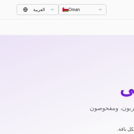
Oman
العربية
ي
دربون، ومفحوصون
كل باقة.