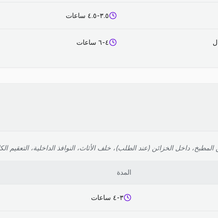
٣.٥-٤.٥ ساعات
٤-٦ ساعات
لمطبخ، داخل الخزائن (عند الطلب)، خلف الأثاث، النوافذ الداخلية، التعقيم الك
المدة
٣-٤ ساعات