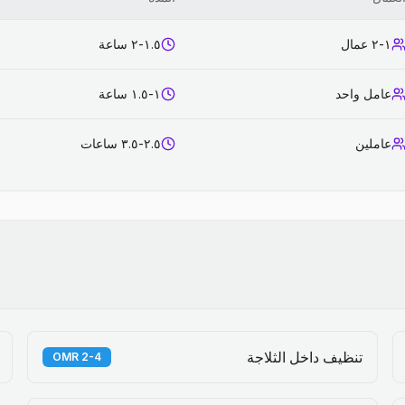
١-٢ عمال
١.٥-٢ ساعة
عامل واحد
١-١.٥ ساعة
عاملين
٢.٥-٣.٥ ساعات
تنظيف داخل الثلاجة
2-4 OMR