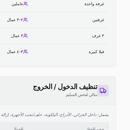
غرفة واحدة
عاملين
غرفتين
٢-٣ عمال
٣ غرف
٣ عمال
فيلا كبيرة
٣-٤ عمال
تنظيف الدخول / الخروج
مثالي لفحص التسليم
يشمل: داخل الخزائن، الأدراج، البلكونة، خلف/تحت الأجهزة، إزالة ا
حجم العقار
العمال