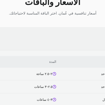
الأسعار والباقات
أسعار تنافسية في عُمان. اختر الباقة المناسبة لاحتياجاتك.
المدة
حد
٢-٢.٥ ساعة
حد
٢.٥-٣ ساعات
٣-٤ ساعات