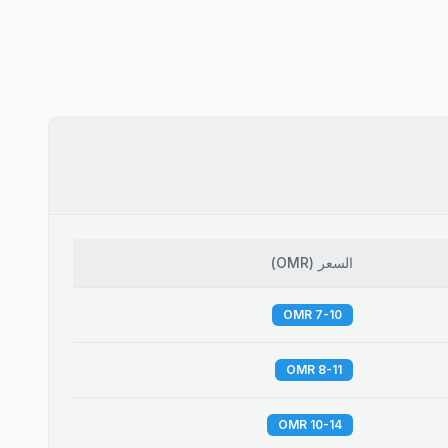
السعر
(
OMR
)
7-10 OMR
8-11 OMR
10-14 OMR