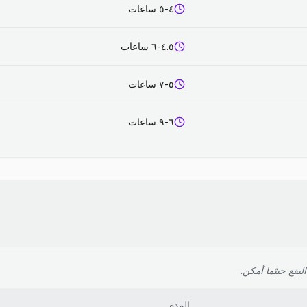
٤-٥ ساعات
٤.٥-٦ ساعات
٥-٧ ساعات
٦-٩ ساعات
لبقع حيثما أمكن.
المدة