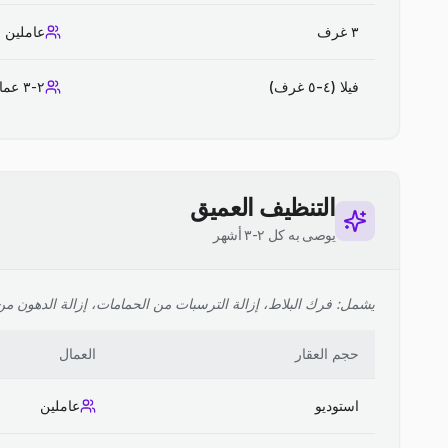
٣ غرف
عاملين
فيلا (٤-٥ غرف)
٢-٣ عمال
التنظيف العميق
يوصى به كل ٢-٣ أشهر
يشمل: فرك البلاط، إزالة الترسبات من الحمامات، إزالة الدهون من ا
حجم العقار
العمال
استوديو
عاملين