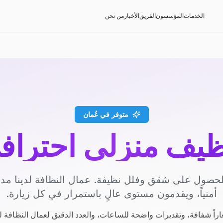
الخدمات
المؤسسون
الفريق
الأخبار
من نحن
متوفر في عُمان
ظيف منزلي احتراف
حصول على شقق وفلل نظيفة. عمال النظافة لدينا م
أمنياً، ويقدمون مستوى عالٍ باستمرار في كل زيارة.
راً شفافة، وتقديرات واضحة للساعات، والعدد الدقيق لعمال النظافة ل