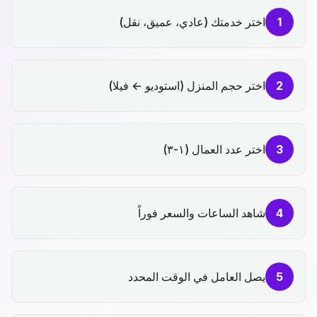
1
اختر خدمتك (عادي، عميق، نقل)
2
اختر حجم المنزل (استوديو ← فيلا)
3
اختر عدد العمال (١-٣)
4
شاهد الساعات والسعر فوراً
5
يصل العامل في الوقت المحدد