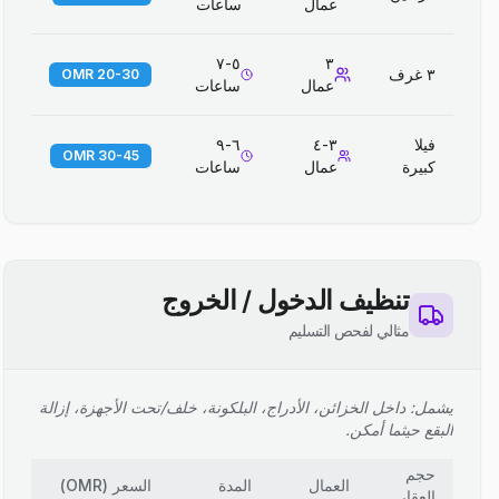
عمال
ساعات
٥-٧
٣
٣ غرف
20-30 OMR
عمال
ساعات
فيلا
٣-٤
٦-٩
30-45 OMR
كبيرة
عمال
ساعات
تنظيف الدخول / الخروج
مثالي لفحص التسليم
يشمل: داخل الخزائن، الأدراج، البلكونة، خلف/تحت الأجهزة، إزالة
البقع حيثما أمكن.
حجم
العمال
المدة
السعر
(
OMR
)
العقار