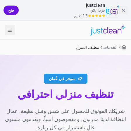
justclean
فتح
جوجل بلاي
4.8 تقييم
الخدمات
تنظيف المنزل
متوفر في عُمان
تنظيف منزلي احترافي
شريكك الموثوق للحصول على شقق وفلل نظيفة. عمال
النظافة لدينا مدربون، ومفحوصون أمنياً، ويقدمون مستوى
عالٍ باستمرار في كل زيارة.