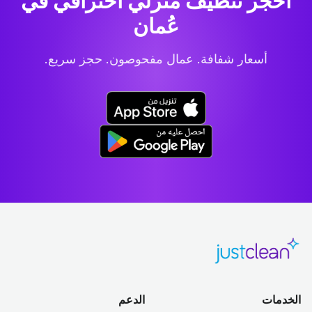
احجز تنظيف منزلي احترافي
في
عُمان
أسعار شفافة. عمال مفحوصون. حجز سريع.
الخدمات
الدعم