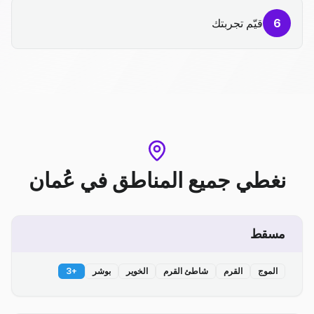
6
قيّم تجربتك
نغطي جميع المناطق
في
عُمان
مسقط
الموج
القرم
شاطئ القرم
الخوير
بوشر
+
3