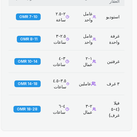
العقار
عامل
٢-٢.٥
استوديو
7-10 OMR
واحد
ساعة
غرفة
عامل
٢.٥-٣
8-11 OMR
واحدة
واحد
ساعات
٣-٤
١-٢
غرفتين
10-14 OMR
عمال
ساعات
٣.٥-٤.٥
٣ غرف
عاملين
14-18 OMR
ساعات
فيلا
٤-٦
٢-٣
(٤-٥
18-28 OMR
عمال
ساعات
غرف)