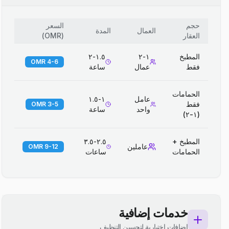
حجم
السعر
العمال
المدة
العقار
(
OMR
)
المطبخ
١-٢
١.٥-٢
4-6 OMR
فقط
عمال
ساعة
الحمامات
عامل
١-١.٥
فقط
3-5 OMR
واحد
ساعة
(١-٢)
المطبخ +
٢.٥-٣.٥
عاملين
9-12 OMR
الحمامات
ساعات
خدمات إضافية
إضافات اختيارية لتحسين التنظيف