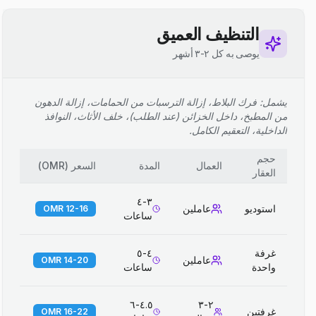
التنظيف العميق
يوصى به كل ٢-٣ أشهر
يشمل: فرك البلاط، إزالة الترسبات من الحمامات، إزالة الدهون
من المطبخ، داخل الخزائن (عند الطلب)، خلف الأثاث، النوافذ
الداخلية، التعقيم الكامل.
حجم
العمال
المدة
السعر
(
OMR
)
العقار
٣-٤
استوديو
عاملين
12-16 OMR
ساعات
غرفة
٤-٥
عاملين
14-20 OMR
واحدة
ساعات
٤.٥-٦
٢-٣
غرفتين
16-22 OMR