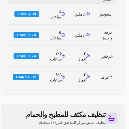
٤
استوديو
عاملين
14-18 OMR
ساعات
غرفة
٥
عاملين
16-20 OMR
واحدة
ساعات
٥-٧
٣
غرفتين
18-24 OMR
عمال
ساعات
٦-٨
٣
٣ غرف
24-32 OMR
عمال
ساعات
تنظيف مكثف للمطبخ والحمام
تنظيف عميق مركز للمناطق كثيرة الاستخدام