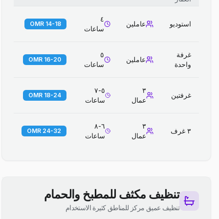
٤
استوديو
عاملين
14-18 OMR
ساعات
غرفة
٥
عاملين
16-20 OMR
واحدة
ساعات
٥-٧
٣
غرفتين
18-24 OMR
عمال
ساعات
٦-٨
٣
٣ غرف
24-32 OMR
عمال
ساعات
تنظيف مكثف للمطبخ والحمام
تنظيف عميق مركز للمناطق كثيرة الاستخدام