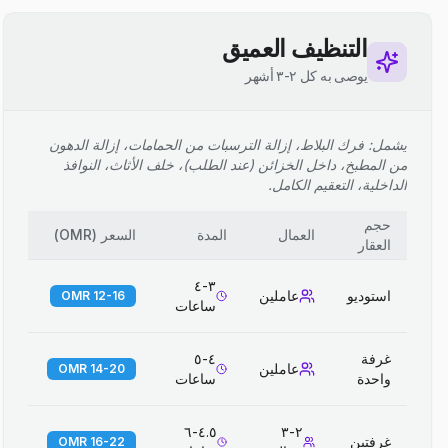
التنظيف العميق
يوصى به كل ٢-٣ أشهر
يشمل: فرك البلاط، إزالة الترسبات من الحمامات، إزالة الدهون
من المطبخ، داخل الخزائن (عند الطلب)، خلف الأثاث، النوافذ
الداخلية، التعقيم الكامل.
حجم
العمال
المدة
السعر
(
OMR
)
العقار
٣-٤
استوديو
عاملين
12-16 OMR
ساعات
غرفة
٤-٥
عاملين
14-20 OMR
واحدة
ساعات
٤.٥-٦
٢-٣
غرفتين
16-22 OMR