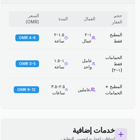
حجم
السعر
العمال
المدة
العقار
(
OMR
)
المطبخ
١-٢
١.٥-٢
4-6 OMR
فقط
عمال
ساعة
الحمامات
عامل
١-١.٥
فقط
3-5 OMR
واحد
ساعة
(١-٢)
المطبخ +
٢.٥-٣.٥
عاملين
9-12 OMR
الحمامات
ساعات
خدمات إضافية
إضافات اختيارية لتحسين التنظيف