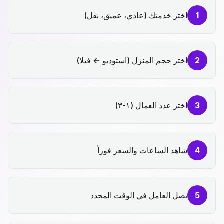
1
اختر خدمتك (عادي، عميق، نقل)
2
اختر حجم المنزل (استوديو ← فيلا)
3
اختر عدد العمال (١-٣)
4
شاهد الساعات والسعر فوراً
5
يصل العامل في الوقت المحدد