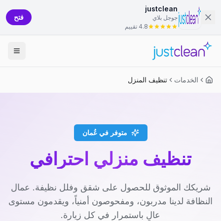
justclean
فتح
جوجل بلاي
4.8 تقييم
الخدمات
تنظيف المنزل
متوفر في عُمان
تنظيف منزلي احترافي
شريكك الموثوق للحصول على شقق وفلل نظيفة. عمال
النظافة لدينا مدربون، ومفحوصون أمنياً، ويقدمون مستوى
عالٍ باستمرار في كل زيارة.