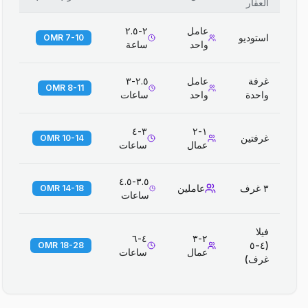
العقار
عامل
٢-٢.٥
استوديو
7-10 OMR
واحد
ساعة
غرفة
عامل
٢.٥-٣
8-11 OMR
واحدة
واحد
ساعات
٣-٤
١-٢
غرفتين
10-14 OMR
عمال
ساعات
٣.٥-٤.٥
٣ غرف
عاملين
14-18 OMR
ساعات
فيلا
٤-٦
٢-٣
(٤-٥
18-28 OMR
عمال
ساعات
غرف)