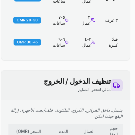
عمال
ساعات
٥-٧
٣
٣ غرف
20-30 OMR
عمال
ساعات
فيلا
٣-٤
٦-٩
30-45 OMR
كبيرة
عمال
ساعات
تنظيف الدخول / الخروج
مثالي لفحص التسليم
يشمل: داخل الخزائن، الأدراج، البلكونة، خلف/تحت الأجهزة، إزالة
البقع حيثما أمكن.
حجم
العمال
المدة
السعر
(
OMR
)
العقار