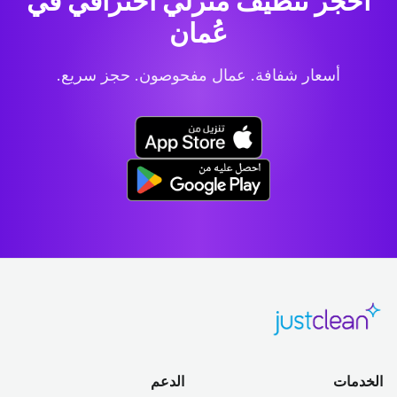
احجز تنظيف منزلي احترافي
في
عُمان
أسعار شفافة. عمال مفحوصون. حجز سريع.
الخدمات
الدعم