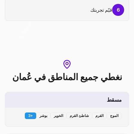
6
قيّم تجربتك
نغطي جميع المناطق
في
عُمان
مسقط
الموج
القرم
شاطئ القرم
الخوير
بوشر
+
3