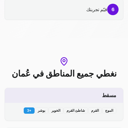
6
قيّم تجربتك
نغطي جميع المناطق
في
عُمان
مسقط
الموج
القرم
شاطئ القرم
الخوير
بوشر
+
3