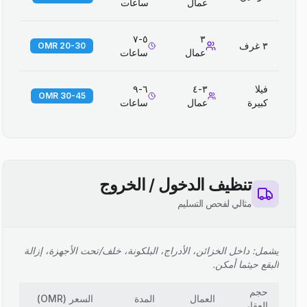
عمال
ساعات
٥-٧
٣
٣ غرف
20-30 OMR
عمال
ساعات
فيلا
٣-٤
٦-٩
30-45 OMR
كبيرة
عمال
ساعات
تنظيف الدخول / الخروج
مثالي لفحص التسليم
يشمل: داخل الخزائن، الأدراج، البلكونة، خلف/تحت الأجهزة، إزالة
البقع حيثما أمكن.
حجم
العمال
المدة
السعر
(
OMR
)
العقار