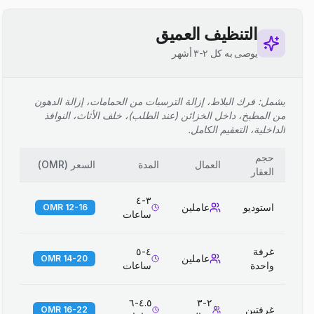
التنظيف العميق
يوصى به كل ٢-٣ أشهر
يشمل: فرك البلاط، إزالة الترسبات من الحمامات، إزالة الدهون
من المطبخ، داخل الخزائن (عند الطلب)، خلف الأثاث، النوافذ
الداخلية، التعقيم الكامل.
حجم
العمال
المدة
السعر
(
OMR
)
العقار
٣-٤
استوديو
عاملين
12-16 OMR
ساعات
غرفة
٤-٥
عاملين
14-20 OMR
واحدة
ساعات
٤.٥-٦
٢-٣
غرفتين
16-22 OMR