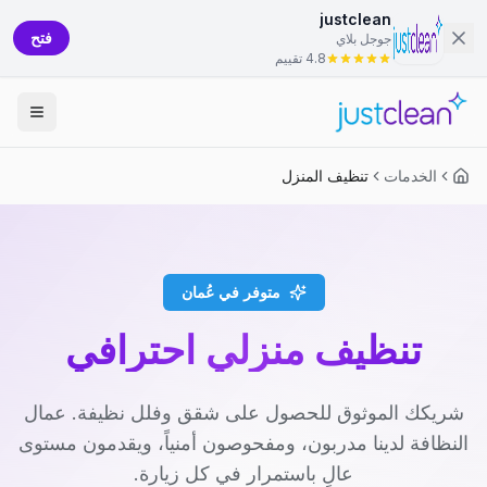
justclean
فتح
جوجل بلاي
4.8 تقييم
الخدمات
تنظيف المنزل
متوفر في عُمان
تنظيف منزلي احترافي
شريكك الموثوق للحصول على شقق وفلل نظيفة. عمال
النظافة لدينا مدربون، ومفحوصون أمنياً، ويقدمون مستوى
عالٍ باستمرار في كل زيارة.