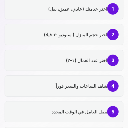
1
اختر خدمتك (عادي، عميق، نقل)
2
اختر حجم المنزل (استوديو ← فيلا)
3
اختر عدد العمال (١-٣)
4
شاهد الساعات والسعر فوراً
5
يصل العامل في الوقت المحدد