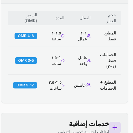
حجم
السعر
العمال
المدة
العقار
(
OMR
)
المطبخ
١-٢
١.٥-٢
4-6 OMR
فقط
عمال
ساعة
الحمامات
عامل
١-١.٥
فقط
3-5 OMR
واحد
ساعة
(١-٢)
المطبخ +
٢.٥-٣.٥
عاملين
9-12 OMR
الحمامات
ساعات
خدمات إضافية
إضافات اختيارية لتحسين التنظيف