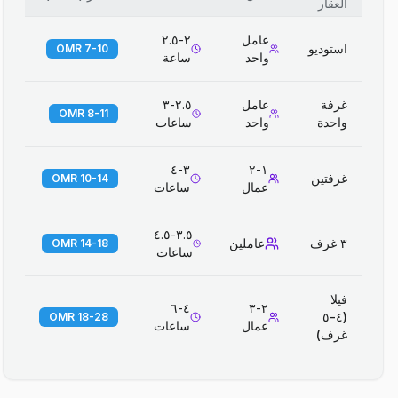
العقار
عامل
٢-٢.٥
استوديو
7-10 OMR
واحد
ساعة
غرفة
عامل
٢.٥-٣
8-11 OMR
واحدة
واحد
ساعات
٣-٤
١-٢
غرفتين
10-14 OMR
عمال
ساعات
٣.٥-٤.٥
٣ غرف
عاملين
14-18 OMR
ساعات
فيلا
٤-٦
٢-٣
(٤-٥
18-28 OMR
عمال
ساعات
غرف)