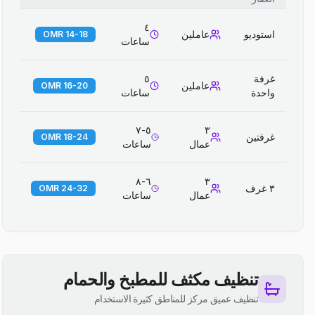
٤
استوديو
عاملين
14-18 OMR
ساعات
غرفة
٥
عاملين
16-20 OMR
واحدة
ساعات
٥-٧
٣
غرفتين
18-24 OMR
عمال
ساعات
٦-٨
٣
٣ غرف
24-32 OMR
عمال
ساعات
تنظيف مكثف للمطبخ والحمام
تنظيف عميق مركز للمناطق كثيرة الاستخدام