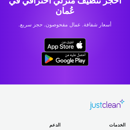
احجز تنظيف منزلي احترافي
في
عُمان
أسعار شفافة. عمال مفحوصون. حجز سريع.
الخدمات
الدعم