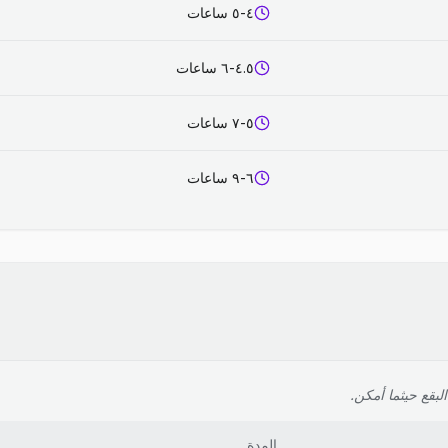
٤-٥ ساعات
٤.٥-٦ ساعات
٥-٧ ساعات
٦-٩ ساعات
لبقع حيثما أمكن.
المدة