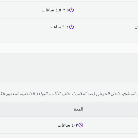
٣.٥-٤.٥ ساعات
٤-٦ ساعات
لمطبخ، داخل الخزائن (عند الطلب)، خلف الأثاث، النوافذ الداخلية، التعقيم الك
المدة
٣-٤ ساعات