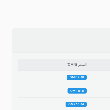
السعر
(
OMR
)
7-10 OMR
8-11 OMR
10-14 OMR