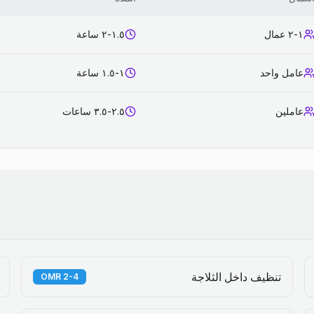
١-٢ عمال
١.٥-٢ ساعة
عامل واحد
١-١.٥ ساعة
عاملين
٢.٥-٣.٥ ساعات
تنظيف داخل الثلاجة
2-4 OMR