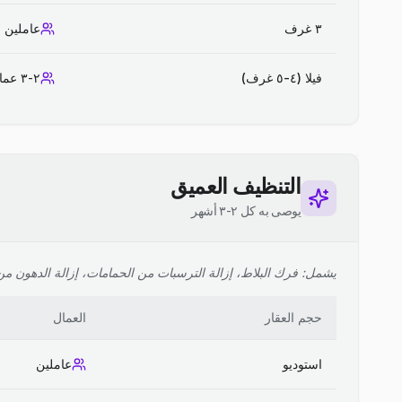
٣ غرف
عاملين
فيلا (٤-٥ غرف)
٢-٣ عمال
التنظيف العميق
يوصى به كل ٢-٣ أشهر
يشمل: فرك البلاط، إزالة الترسبات من الحمامات، إزالة الدهون من ا
حجم العقار
العمال
استوديو
عاملين