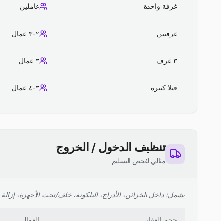
غرفة واحدة
عاملين
غرفتين
٢-٣ عمال
٣ غرف
٣ عمال
فيلا كبيرة
٣-٤ عمال
تنظيف الدخول / الخروج
مثالي لفحص التسليم
يشمل: داخل الخزائن، الأدراج، البلكونة، خلف/تحت الأجهزة، إزالة ا
حجم العقار
العمال