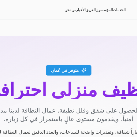
الخدمات
المؤسسون
الفريق
الأخبار
من نحن
متوفر في عُمان
ظيف منزلي احتراف
حصول على شقق وفلل نظيفة. عمال النظافة لدينا م
أمنياً، ويقدمون مستوى عالٍ باستمرار في كل زيارة.
راً شفافة، وتقديرات واضحة للساعات، والعدد الدقيق لعمال النظافة ل