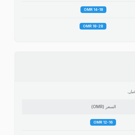
14-18 OMR
18-28 OMR
امل.
السعر
(
OMR
)
12-16 OMR