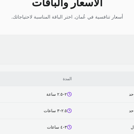
الأسعار والباقات
أسعار تنافسية في عُمان. اختر الباقة المناسبة لاحتياجاتك.
المدة
حد
٢-٢.٥ ساعة
حد
٢.٥-٣ ساعات
٣-٤ ساعات