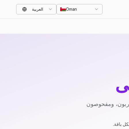
Oman
العربية
ي
دربون، ومفحوصون
كل باقة.