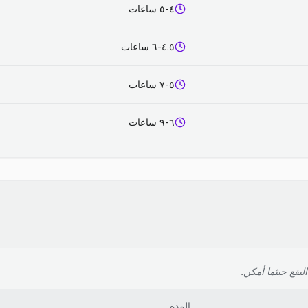
٤-٥ ساعات
٤.٥-٦ ساعات
٥-٧ ساعات
٦-٩ ساعات
لبقع حيثما أمكن.
المدة