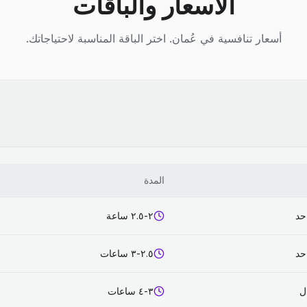
الأسعار والباقات
أسعار تنافسية في عُمان. اختر الباقة المناسبة لاحتياجاتك.
المدة
حد
٢-٢.٥ ساعة
حد
٢.٥-٣ ساعات
٣-٤ ساعات