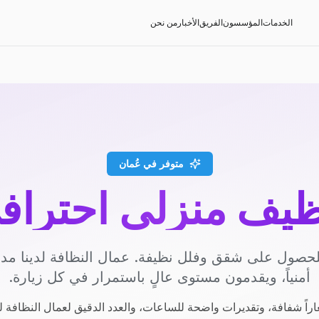
الخدمات
المؤسسون
الفريق
الأخبار
من نحن
متوفر في عُمان
ظيف منزلي احتراف
حصول على شقق وفلل نظيفة. عمال النظافة لدينا م
أمنياً، ويقدمون مستوى عالٍ باستمرار في كل زيارة.
راً شفافة، وتقديرات واضحة للساعات، والعدد الدقيق لعمال النظافة ل