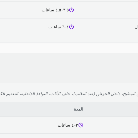
٣.٥-٤.٥ ساعات
٤-٦ ساعات
لمطبخ، داخل الخزائن (عند الطلب)، خلف الأثاث، النوافذ الداخلية، التعقيم الك
المدة
٣-٤ ساعات