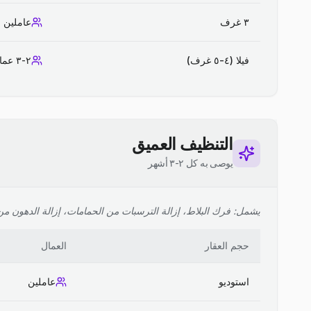
٣ غرف
عاملين
فيلا (٤-٥ غرف)
٢-٣ عمال
التنظيف العميق
يوصى به كل ٢-٣ أشهر
يشمل: فرك البلاط، إزالة الترسبات من الحمامات، إزالة الدهون من ا
حجم العقار
العمال
استوديو
عاملين