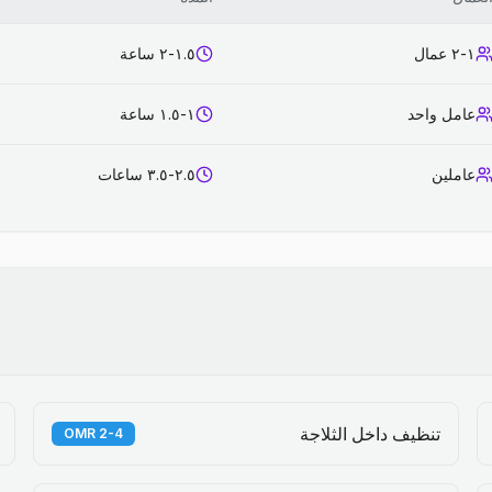
١-٢ عمال
١.٥-٢ ساعة
عامل واحد
١-١.٥ ساعة
عاملين
٢.٥-٣.٥ ساعات
تنظيف داخل الثلاجة
2-4 OMR