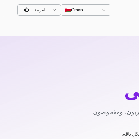
Oman
العربية
ي
دربون، ومفحوصون
كل باقة.