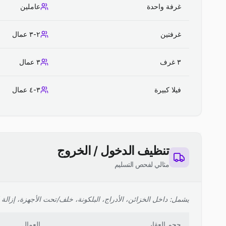
غرفة واحدة
عاملين
غرفتين
٢-٣ عمال
٣ غرف
٣ عمال
فيلا كبيرة
٣-٤ عمال
تنظيف الدخول / الخروج
مثالي لفحص التسليم
يشمل: داخل الخزائن، الأدراج، البلكونة، خلف/تحت الأجهزة، إزالة ا
حجم العقار
العمال