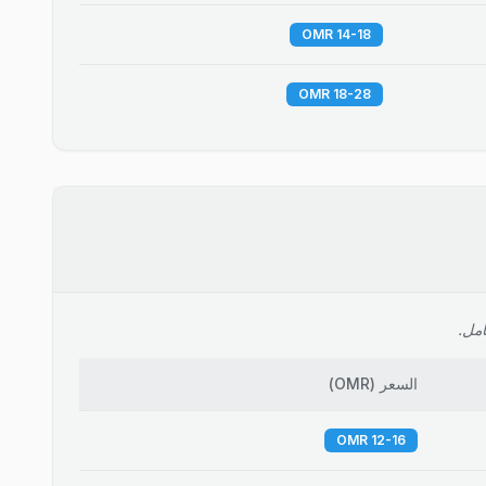
14-18 OMR
18-28 OMR
امل.
السعر
(
OMR
)
12-16 OMR