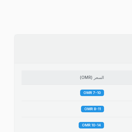
السعر
(
OMR
)
7-10 OMR
8-11 OMR
10-14 OMR