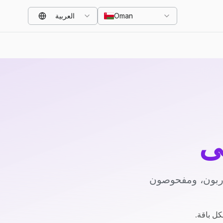
Oman
العربية
ي
دربون، ومفحوصون
كل باقة.