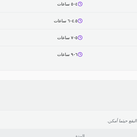
٤-٥ ساعات
٤.٥-٦ ساعات
٥-٧ ساعات
٦-٩ ساعات
لبقع حيثما أمكن.
المدة