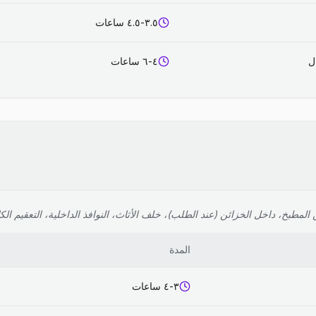
٣.٥-٤.٥ ساعات
٤-٦ ساعات
لمطبخ، داخل الخزائن (عند الطلب)، خلف الأثاث، النوافذ الداخلية، التعقيم الك
المدة
٣-٤ ساعات