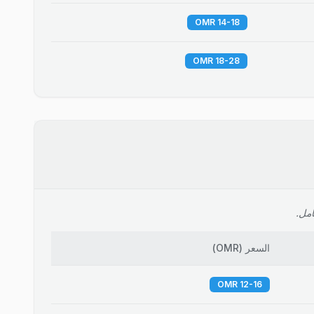
14-18 OMR
18-28 OMR
امل.
السعر
(
OMR
)
12-16 OMR