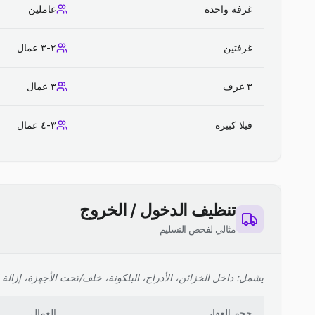
غرفة واحدة
عاملين
غرفتين
٢-٣ عمال
٣ غرف
٣ عمال
فيلا كبيرة
٣-٤ عمال
تنظيف الدخول / الخروج
مثالي لفحص التسليم
يشمل: داخل الخزائن، الأدراج، البلكونة، خلف/تحت الأجهزة، إزالة ا
حجم العقار
العمال