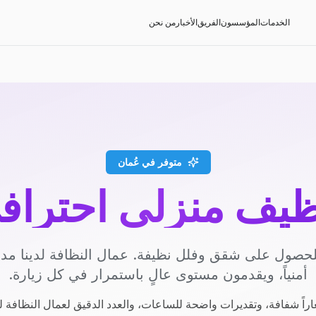
الخدمات
المؤسسون
الفريق
الأخبار
من نحن
متوفر في عُمان
ظيف منزلي احتراف
حصول على شقق وفلل نظيفة. عمال النظافة لدينا م
أمنياً، ويقدمون مستوى عالٍ باستمرار في كل زيارة.
راً شفافة، وتقديرات واضحة للساعات، والعدد الدقيق لعمال النظافة ل