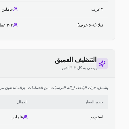
٣ غرف
عاملين
فيلا (٤-٥ غرف)
٢-٣ عمال
التنظيف العميق
يوصى به كل ٢-٣ أشهر
يشمل: فرك البلاط، إزالة الترسبات من الحمامات، إزالة الدهون من ا
حجم العقار
العمال
استوديو
عاملين