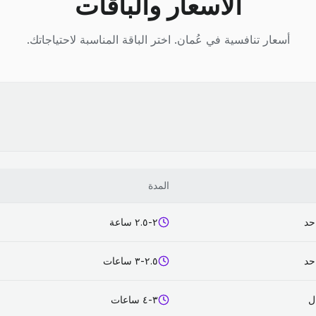
الأسعار والباقات
أسعار تنافسية في عُمان. اختر الباقة المناسبة لاحتياجاتك.
المدة
حد
٢-٢.٥ ساعة
حد
٢.٥-٣ ساعات
٣-٤ ساعات