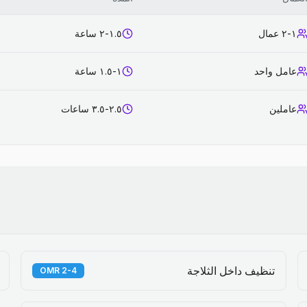
١-٢ عمال
١.٥-٢ ساعة
عامل واحد
١-١.٥ ساعة
عاملين
٢.٥-٣.٥ ساعات
تنظيف داخل الثلاجة
2-4 OMR