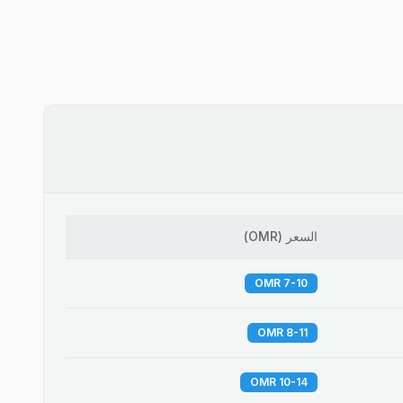
السعر
(
OMR
)
7-10 OMR
8-11 OMR
10-14 OMR