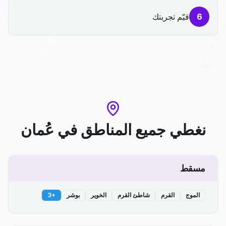
6
قيّم تجربتك
نغطي جميع المناطق
في
عُمان
مسقط
الموج
القرم
شاطئ القرم
الخوير
بوشر
+
3