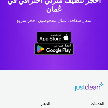
احجز تنظيف منزلي احترافي
في
عُمان
أسعار شفافة. عمال مفحوصون. حجز سريع.
الخدمات
الدعم