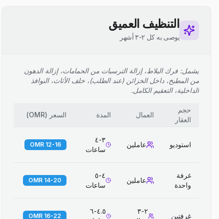
التنظيف العميق
يوصى به كل ٢-٣ أشهر
يشمل: فرك البلاط، إزالة الترسبات من الحمامات، إزالة الدهون
من المطبخ، داخل الخزائن (عند الطلب)، خلف الأثاث، النوافذ
الداخلية، التعقيم الكامل.
حجم
العمال
المدة
السعر
(
OMR
)
العقار
٣-٤
استوديو
عاملين
12-16 OMR
ساعات
غرفة
٤-٥
عاملين
14-20 OMR
واحدة
ساعات
٤.٥-٦
٢-٣
غرفتين
16-22 OMR