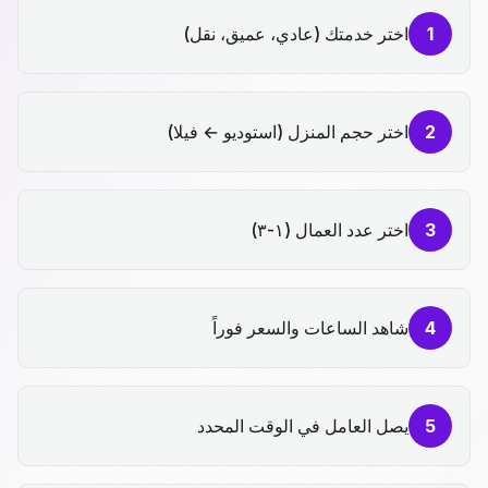
1
اختر خدمتك (عادي، عميق، نقل)
2
اختر حجم المنزل (استوديو ← فيلا)
3
اختر عدد العمال (١-٣)
4
شاهد الساعات والسعر فوراً
5
يصل العامل في الوقت المحدد