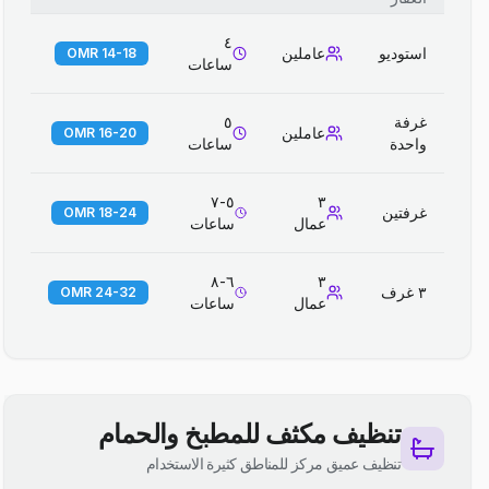
٤
استوديو
عاملين
14-18 OMR
ساعات
غرفة
٥
عاملين
16-20 OMR
واحدة
ساعات
٥-٧
٣
غرفتين
18-24 OMR
عمال
ساعات
٦-٨
٣
٣ غرف
24-32 OMR
عمال
ساعات
تنظيف مكثف للمطبخ والحمام
تنظيف عميق مركز للمناطق كثيرة الاستخدام