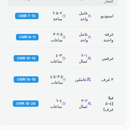
العقار
عامل
٢-٢.٥
استوديو
7-10 OMR
واحد
ساعة
غرفة
عامل
٢.٥-٣
8-11 OMR
واحدة
واحد
ساعات
٣-٤
١-٢
غرفتين
10-14 OMR
عمال
ساعات
٣.٥-٤.٥
٣ غرف
عاملين
14-18 OMR
ساعات
فيلا
٤-٦
٢-٣
(٤-٥
18-28 OMR
عمال
ساعات
غرف)