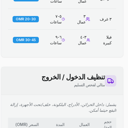
عمال
ساعات
٥-٧
٣
٣ غرف
20-30 OMR
عمال
ساعات
فيلا
٣-٤
٦-٩
30-45 OMR
كبيرة
عمال
ساعات
تنظيف الدخول / الخروج
مثالي لفحص التسليم
يشمل: داخل الخزائن، الأدراج، البلكونة، خلف/تحت الأجهزة، إزالة
البقع حيثما أمكن.
حجم
العمال
المدة
السعر
(
OMR
)
العقار