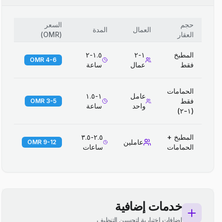
حجم
السعر
العمال
المدة
العقار
(
OMR
)
المطبخ
١-٢
١.٥-٢
4-6 OMR
فقط
عمال
ساعة
الحمامات
عامل
١-١.٥
فقط
3-5 OMR
واحد
ساعة
(١-٢)
المطبخ +
٢.٥-٣.٥
عاملين
9-12 OMR
الحمامات
ساعات
خدمات إضافية
إضافات اختيارية لتحسين التنظيف