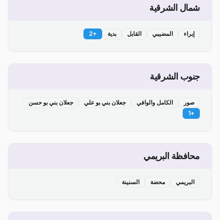
شمال الشرقية
إبراء
المضيبي
القابل
بدية
+
2
جنوب الشرقية
صور
الكامل والوافي
جعلان بني بو علي
جعلان بني بو حسن
1
+
محافظة البريمي
البريمي
محضة
السنينة