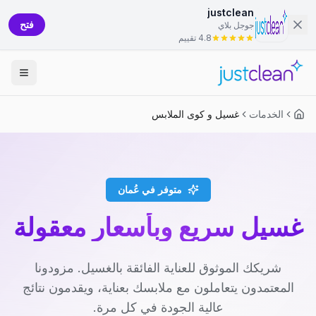
justclean
فتح
جوجل بلاي
4.8 تقييم
الخدمات
غسيل و كوى الملابس
متوفر في عُمان
غسيل سريع وبأسعار معقولة
شريكك الموثوق للعناية الفائقة بالغسيل. مزودونا
المعتمدون يتعاملون مع ملابسك بعناية، ويقدمون نتائج
عالية الجودة في كل مرة.