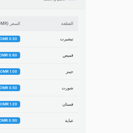
القطعة
السعر
(
OMR
تيشيرت
0.50 OMR
قميص
0.60 OMR
جينز
1.00 OMR
شورت
0.50 OMR
فستان
1.20 OMR
عباية
0.90 OMR