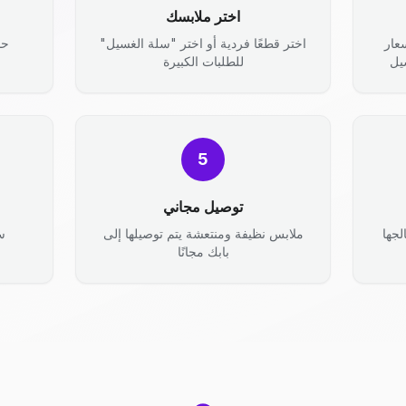
اختر ملابسك
عار
اختر قطعًا فردية أو اختر "سلة الغسيل"
حد
يل
للطلبات الكبيرة
5
توصيل مجاني
جها
ملابس نظيفة ومنتعشة يتم توصيلها إلى
س
بابك مجانًا