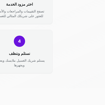
اختر مزود الخدمة
تصفح التقييمات والمراجعات والأس
للعثور على شريكك المثالي للغس
4
نستلم وننظف
يستلم شريك الغسيل ملابسك ويعال
ويجهزها