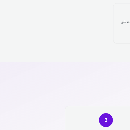
ة تلو
3