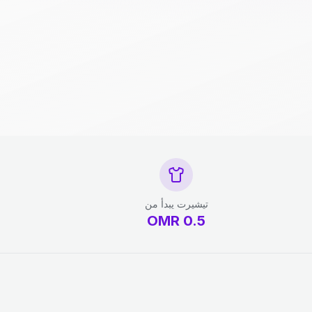
تيشيرت يبدأ من
OMR
0.5