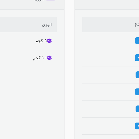
)
الوزن
٥ كجم
١٠ كجم