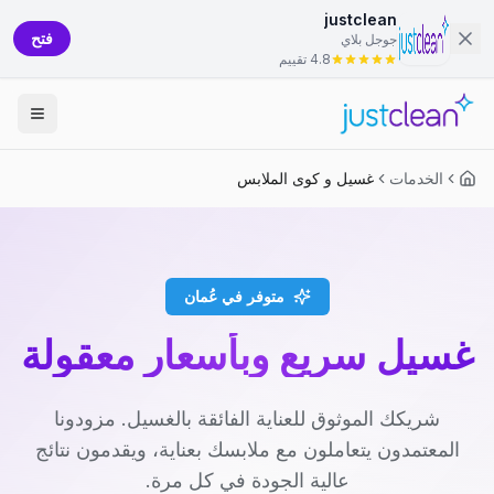
justclean
فتح
جوجل بلاي
4.8 تقييم
الخدمات
غسيل و كوى الملابس
متوفر في عُمان
غسيل سريع وبأسعار معقولة
شريكك الموثوق للعناية الفائقة بالغسيل. مزودونا
المعتمدون يتعاملون مع ملابسك بعناية، ويقدمون نتائج
عالية الجودة في كل مرة.