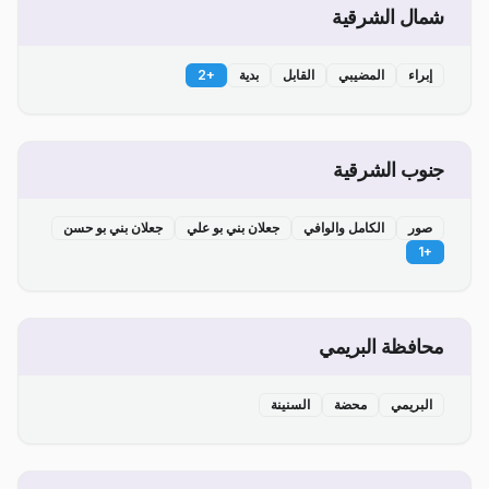
شمال الشرقية
إبراء
المضيبي
القابل
بدية
+
2
جنوب الشرقية
صور
الكامل والوافي
جعلان بني بو علي
جعلان بني بو حسن
1
+
محافظة البريمي
البريمي
محضة
السنينة