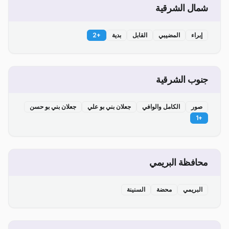
شمال الشرقية
إبراء
المضيبي
القابل
بدية
+
2
جنوب الشرقية
صور
الكامل والوافي
جعلان بني بو علي
جعلان بني بو حسن
1
+
محافظة البريمي
البريمي
محضة
السنينة