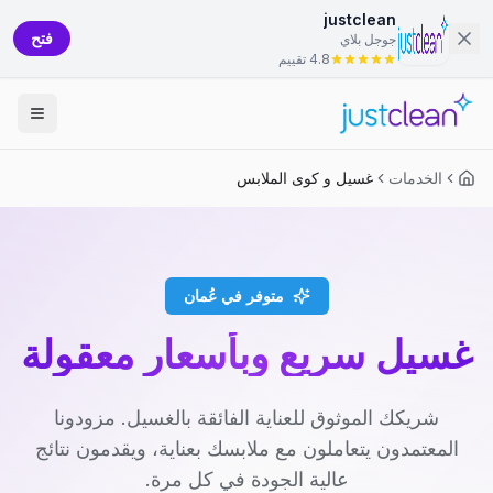
justclean
فتح
جوجل بلاي
4.8 تقييم
الخدمات
غسيل و كوى الملابس
متوفر في عُمان
غسيل سريع وبأسعار معقولة
شريكك الموثوق للعناية الفائقة بالغسيل. مزودونا
المعتمدون يتعاملون مع ملابسك بعناية، ويقدمون نتائج
عالية الجودة في كل مرة.