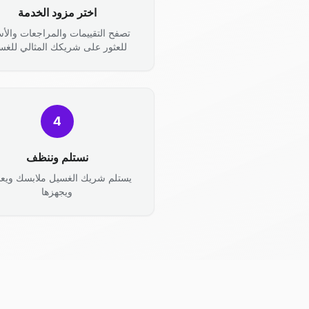
اختر مزود الخدمة
تصفح التقييمات والمراجعات والأس
للعثور على شريكك المثالي للغس
4
نستلم وننظف
يستلم شريك الغسيل ملابسك ويعال
ويجهزها