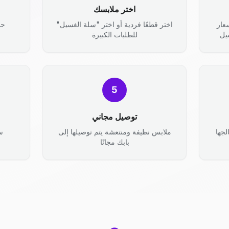
اختر ملابسك
عار
اختر قطعًا فردية أو اختر "سلة الغسيل"
حد
يل
للطلبات الكبيرة
5
توصيل مجاني
جها
ملابس نظيفة ومنتعشة يتم توصيلها إلى
س
بابك مجانًا