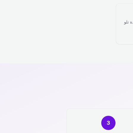
ة تلو
3