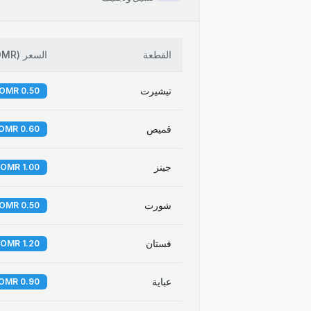
القطعة
السعر
(
OMR
تيشيرت
0.50 OMR
قميص
0.60 OMR
جينز
1.00 OMR
شورت
0.50 OMR
فستان
1.20 OMR
عباية
0.90 OMR