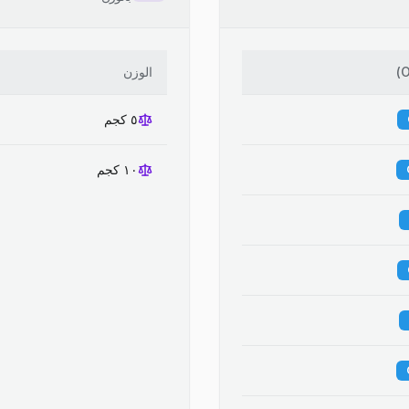
)
الوزن
٥ كجم
١٠ كجم