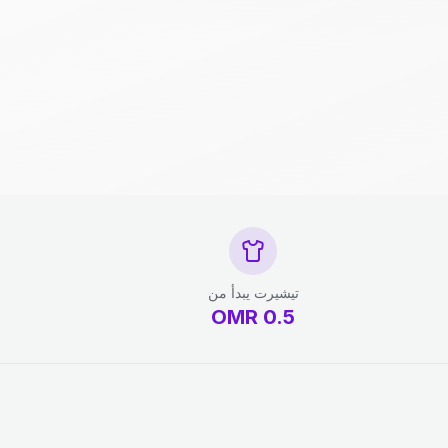
تيشيرت يبدأ من
OMR
0.5