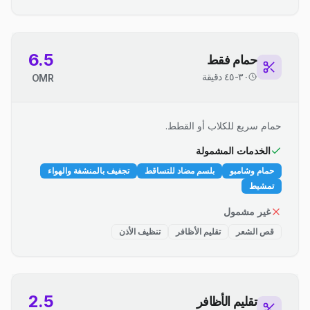
6.5
حمام فقط
٣٠-٤٥ دقيقة
OMR
حمام سريع للكلاب أو القطط.
الخدمات المشمولة
حمام وشامبو
بلسم مضاد للتساقط
تجفيف بالمنشفة والهواء
تمشيط
غير مشمول
قص الشعر
تقليم الأظافر
تنظيف الأذن
2.5
تقليم الأظافر