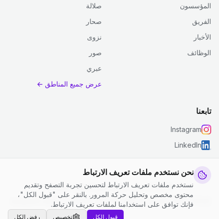
المؤسسون
صلالة
الفريق
صحار
الأخبار
نزوى
الوظائف
صور
عبري
عرض جميع المناطق ←
تابعنا
Instagram
LinkedIn
نحن نستخدم ملفات تعريف الارتباط
نستخدم ملفات تعريف الارتباط لتحسين تجربة التصفح وتقديم
© 2026 جست كلين. جميع الحقوق محفوظة.
محتوى مخصص وتحليل حركة المرور. بالنقر على "قبول الكل"،
إعدادات ملفات تعريف الارتباط
|
الشروط والأحكام
|
سياسة الخصوصية
فإنك توافق على استخدامنا لملفات تعريف الارتباط.
قبول الكل
تخصيص
رفض الكل