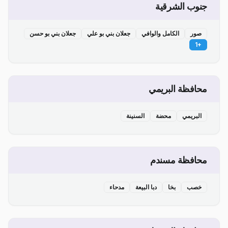
جنوب الشرقية
صور
الكامل والوافي
جعلان بني بو علي
جعلان بني بو حسن
1
+
محافظة البريمي
البريمي
محضة
السنينة
محافظة مسندم
خصب
بخا
دبا البيعة
مدحاء