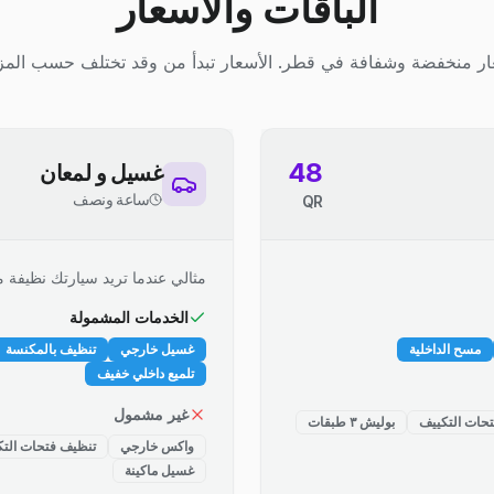
الباقات والأسعار
ر منخفضة وشفافة في قطر. الأسعار تبدأ من وقد تختلف حسب المز
48
غسيل و لمعان
ساعة ونصف
QR
مثالي عندما تريد سيارتك نظيفة م
الخدمات المشمولة
مسح الداخلية
غسيل خارجي
تنظيف بالمكنسة
تلميع داخلي خفيف
غير مشمول
حات التكييف
بوليش ٣ طبقات
واكس خارجي
تنظيف فتحات التك
غسيل ماكينة