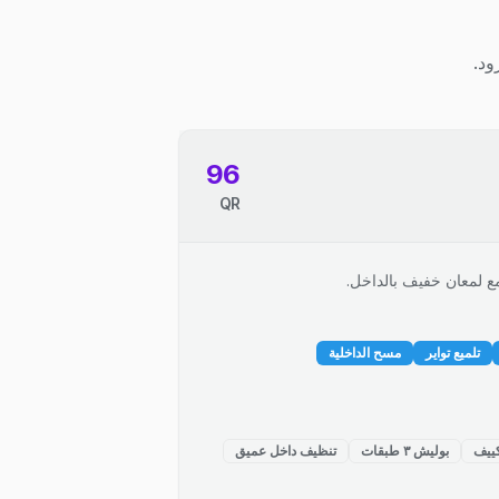
ود.
96
QR
ع لمعان خفيف بالداخل.
تلميع تواير
مسح الداخلية
ييف
بوليش ٣ طبقات
تنظيف داخل عميق