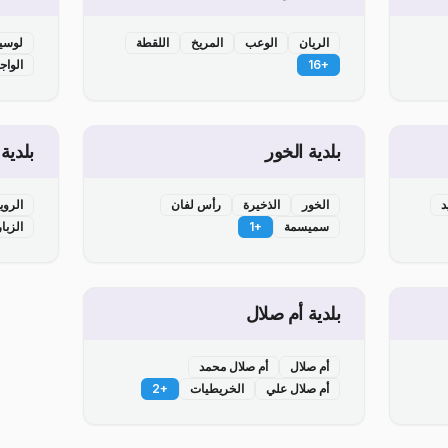
الريان
الوعب
المريخ
اللقطة
لوسي
+
16
الواج
بلدية الخور
بلدية
د
الخور
الذخيرة
رأس لفان
الرو
سميسمة
+
1
الزبا
بلدية أم صلال
أم صلال
أم صلال محمد
أم صلال علي
الخريطيات
+
2