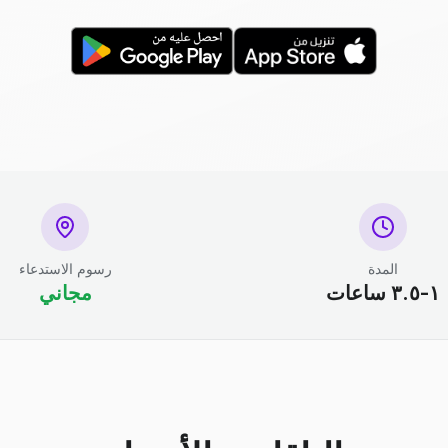
المدة
رسوم الاستدعاء
١-٣.٥ ساعات
مجاني