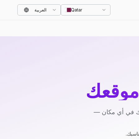
Qatar
العربية
موقعك
يك في أي مكان —
ناسبك.