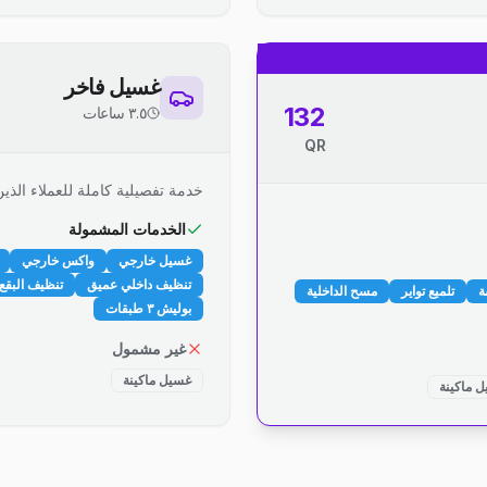
غسيل فاخر
132
٣.٥ ساعات
QR
خدمة تفصيلية كاملة للعملاء الذين
الخدمات المشمولة
غسيل خارجي
واكس خارجي
تنظيف داخلي عميق
تنظيف البقع 
ة
تلميع تواير
مسح الداخلية
بوليش ٣ طبقات
غير مشمول
غسيل ماكينة
 ماكينة