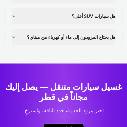
هل سيارات SUV أغلى؟
هل يحتاج المزودون إلى ماء أو كهرباء من مبناي؟
غسيل سيارات متنقل — يصل إليك
مجاناً في قطر
اختر مزود الخدمة، حدد الباقة، واسترخِ.