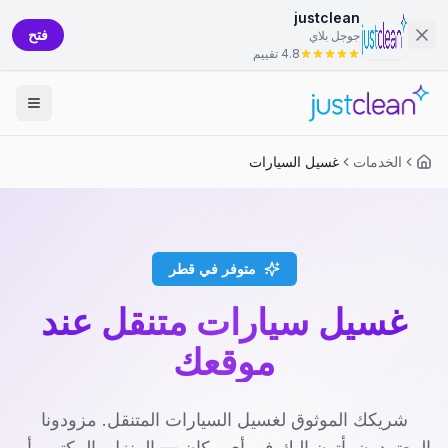
justclean
فتح
جوجل بلاي
4.8 تقييم
الخدمات
غسيل السيارات
متوفر في قطر
غسيل سيارات متنقل عند
موقعك
شريكك الموثوق لغسيل السيارات المتنقل. مزودونا
المعتمدون يأتون إليك في أي مكان — المنزل، المكتب، أو