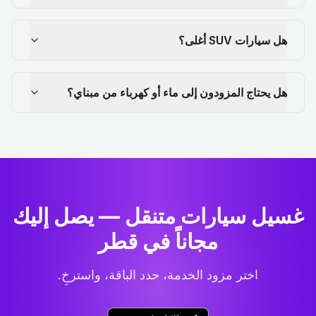
هل سيارات SUV أغلى؟
هل يحتاج المزودون إلى ماء أو كهرباء من مبناي؟
غسيل سيارات متنقل — يصل إليك
مجاناً في قطر
اختر مزود الخدمة، حدد الباقة، واسترخِ.