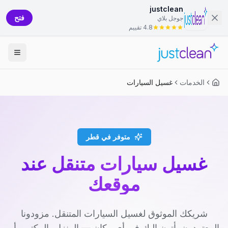
justclean
فتح
جوجل بلاي
4.8 تقييم
الخدمات
غسيل السيارات
متوفر في قطر
غسيل سيارات متنقل عند
موقعك
شريكك الموثوق لغسيل السيارات المتنقل. مزودونا
المعتمدون يأتون إليك في أي مكان — المنزل، المكتب، أو