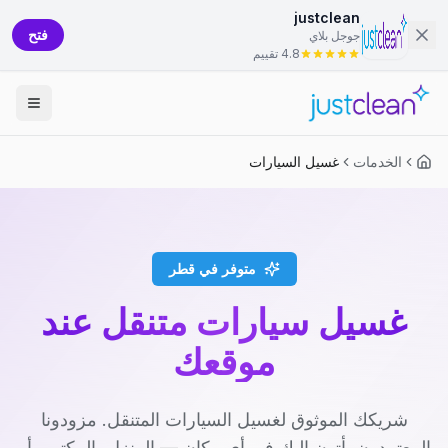
justclean
فتح
جوجل بلاي
4.8 تقييم
الخدمات
غسيل السيارات
متوفر في قطر
غسيل سيارات متنقل عند
موقعك
شريكك الموثوق لغسيل السيارات المتنقل. مزودونا
المعتمدون يأتون إليك في أي مكان — المنزل، المكتب، أو