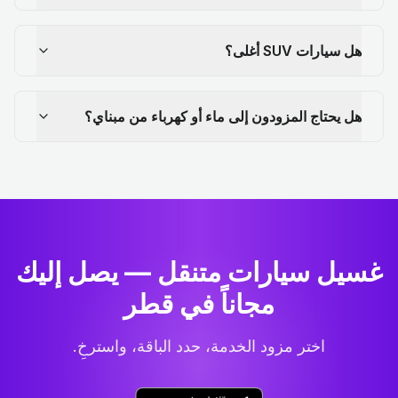
هل سيارات SUV أغلى؟
هل يحتاج المزودون إلى ماء أو كهرباء من مبناي؟
غسيل سيارات متنقل — يصل إليك
مجاناً في قطر
اختر مزود الخدمة، حدد الباقة، واسترخِ.