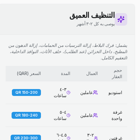
التنظيف العميق
يوصى به كل ٢-٣ أشهر
يشمل: فرك البلاط، إزالة الترسبات من الحمامات، إزالة الدهون من
المطبخ، داخل الخزائن (عند الطلب)، خلف الأثاث، النوافذ الداخلية،
التعقيم الكامل.
حجم
العمال
المدة
السعر
(
QAR
)
العقار
٣-٤
استوديو
عاملين
150-200 QR
ساعات
غرفة
٤-٥
عاملين
180-240 QR
واحدة
ساعات
٤.٥-٦
٢-٣
غرفتين
230-300 QR