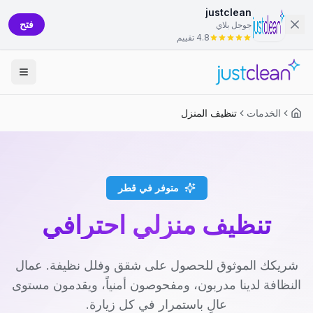
justclean
فتح
جوجل بلاي
4.8 تقييم
الخدمات
تنظيف المنزل
متوفر في قطر
تنظيف منزلي احترافي
شريكك الموثوق للحصول على شقق وفلل نظيفة. عمال
النظافة لدينا مدربون، ومفحوصون أمنياً، ويقدمون مستوى
عالٍ باستمرار في كل زيارة.