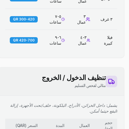
عمال
ساعات
٥-٧
٣
٣ غرف
300-420 QR
عمال
ساعات
فيلا
٣-٤
٦-٩
420-700 QR
كبيرة
عمال
ساعات
تنظيف الدخول / الخروج
مثالي لفحص التسليم
يشمل: داخل الخزائن، الأدراج، البلكونة، خلف/تحت الأجهزة، إزالة
البقع حيثما أمكن.
حجم
العمال
المدة
السعر
(
QAR
)
العقار