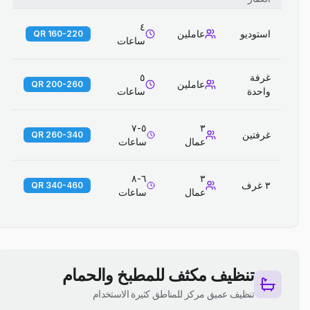
٤
استوديو
عاملين
160-220 QR
ساعات
غرفة
٥
عاملين
200-260 QR
واحدة
ساعات
٥-٧
٣
غرفتين
260-340 QR
عمال
ساعات
٦-٨
٣
٣ غرف
340-460 QR
عمال
ساعات
تنظيف مكثف للمطبخ والحمام
تنظيف عميق مركز للمناطق كثيرة الاستخدام