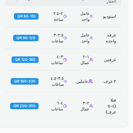
العقار
عامل
٢-٢.٥
استوديو
80-110 QR
واحد
ساعة
غرفة
عامل
٢.٥-٣
90-120 QR
واحدة
واحد
ساعات
٣-٤
١-٢
غرفتين
120-160 QR
عمال
ساعات
٣.٥-٤.٥
٣ غرف
عاملين
160-230 QR
ساعات
فيلا
٤-٦
٢-٣
(٤-٥
230-350 QR
عمال
ساعات
غرف)