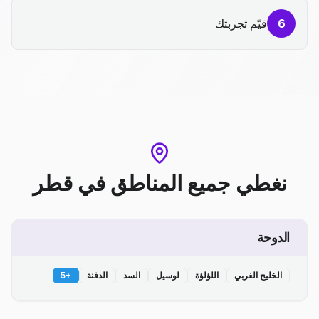
6
قيّم تجربتك
نغطي جميع المناطق
في
قطر
الدوحة
الخليج الغربي
اللؤلؤة
لوسيل
السد
الدفنة
+
5