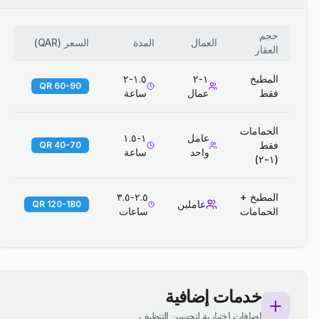
حجم
العمال
المدة
السعر
(
QAR
)
العقار
المطبخ
١-٢
١.٥-٢
60-90 QR
فقط
عمال
ساعة
الحمامات
عامل
١-١.٥
فقط
40-70 QR
واحد
ساعة
(١-٢)
المطبخ +
٢.٥-٣.٥
عاملين
120-180 QR
الحمامات
ساعات
خدمات إضافية
إضافات اختيارية لتحسين التنظيف