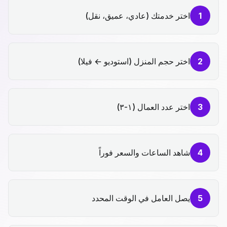
1
اختر خدمتك (عادي، عميق، نقل)
2
اختر حجم المنزل (استوديو ← فيلا)
3
اختر عدد العمال (١-٣)
4
شاهد الساعات والسعر فوراً
5
يصل العامل في الوقت المحدد