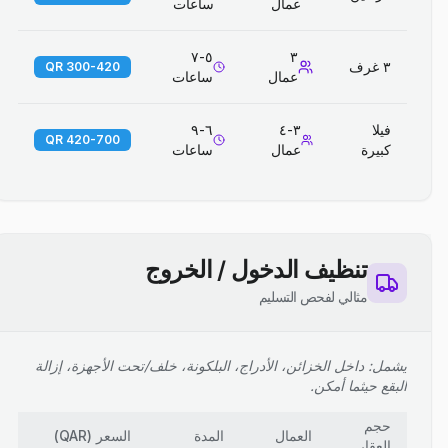
عمال
ساعات
٥-٧
٣
٣ غرف
300-420 QR
عمال
ساعات
فيلا
٣-٤
٦-٩
420-700 QR
كبيرة
عمال
ساعات
تنظيف الدخول / الخروج
مثالي لفحص التسليم
يشمل: داخل الخزائن، الأدراج، البلكونة، خلف/تحت الأجهزة، إزالة
البقع حيثما أمكن.
حجم
العمال
المدة
السعر
(
QAR
)
العقار