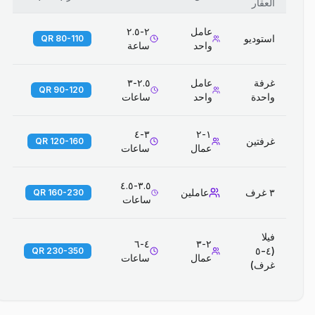
العقار
عامل
٢-٢.٥
استوديو
80-110 QR
واحد
ساعة
غرفة
عامل
٢.٥-٣
90-120 QR
واحدة
واحد
ساعات
٣-٤
١-٢
غرفتين
120-160 QR
عمال
ساعات
٣.٥-٤.٥
٣ غرف
عاملين
160-230 QR
ساعات
فيلا
٤-٦
٢-٣
(٤-٥
230-350 QR
عمال
ساعات
غرف)