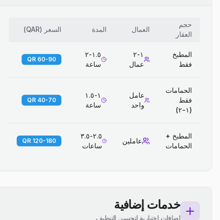
حجم
العمال
المدة
السعر
(
QAR
)
العقار
المطبخ
١-٢
١.٥-٢
60-90 QR
فقط
عمال
ساعة
الحمامات
عامل
١-١.٥
فقط
40-70 QR
واحد
ساعة
(١-٢)
المطبخ +
٢.٥-٣.٥
عاملين
120-180 QR
الحمامات
ساعات
خدمات إضافية
إضافات اختيارية لتحسين التنظيف