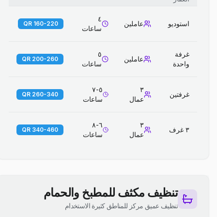
٤
استوديو
عاملين
160-220 QR
ساعات
غرفة
٥
عاملين
200-260 QR
واحدة
ساعات
٥-٧
٣
غرفتين
260-340 QR
عمال
ساعات
٦-٨
٣
٣ غرف
340-460 QR
عمال
ساعات
تنظيف مكثف للمطبخ والحمام
تنظيف عميق مركز للمناطق كثيرة الاستخدام