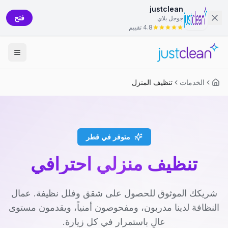
justclean
فتح
جوجل بلاي
4.8 تقييم
الخدمات
تنظيف المنزل
متوفر في قطر
تنظيف منزلي احترافي
شريكك الموثوق للحصول على شقق وفلل نظيفة. عمال
النظافة لدينا مدربون، ومفحوصون أمنياً، ويقدمون مستوى
عالٍ باستمرار في كل زيارة.