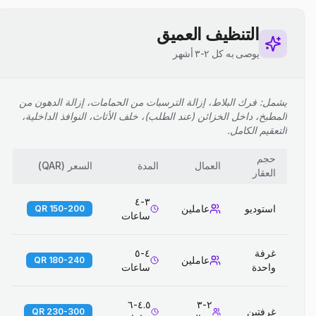
التنظيف العميق
يوصى به كل ٢-٣ أشهر
يشمل: فرك البلاط، إزالة الترسبات من الحمامات، إزالة الدهون من
المطبخ، داخل الخزائن (عند الطلب)، خلف الأثاث، النوافذ الداخلية،
التعقيم الكامل.
حجم
العمال
المدة
السعر
(
QAR
)
العقار
٣-٤
استوديو
عاملين
150-200 QR
ساعات
غرفة
٤-٥
عاملين
180-240 QR
واحدة
ساعات
٤.٥-٦
٢-٣
غرفتين
230-300 QR