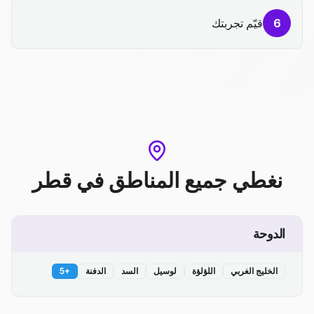
6
قيّم تجربتك
نغطي جميع المناطق
في
قطر
الدوحة
الخليج الغربي
اللؤلؤة
لوسيل
السد
الدفنة
+
5