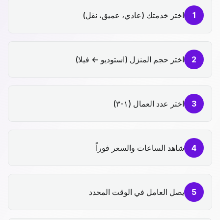
1
اختر خدمتك (عادي، عميق، نقل)
2
اختر حجم المنزل (استوديو ← فيلا)
3
اختر عدد العمال (١-٣)
4
شاهد الساعات والسعر فوراً
5
يصل العامل في الوقت المحدد