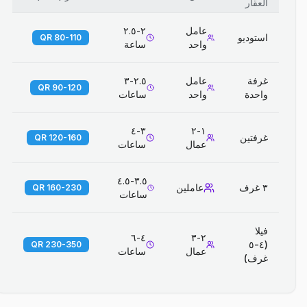
العقار
عامل
٢-٢.٥
استوديو
80-110 QR
واحد
ساعة
غرفة
عامل
٢.٥-٣
90-120 QR
واحدة
واحد
ساعات
٣-٤
١-٢
غرفتين
120-160 QR
عمال
ساعات
٣.٥-٤.٥
٣ غرف
عاملين
160-230 QR
ساعات
فيلا
٤-٦
٢-٣
(٤-٥
230-350 QR
عمال
ساعات
غرف)