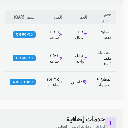
حجم
العمال
المدة
السعر
(
QAR
)
العقار
المطبخ
١-٢
١.٥-٢
60-90 QR
فقط
عمال
ساعة
الحمامات
عامل
١-١.٥
فقط
40-70 QR
واحد
ساعة
(١-٢)
المطبخ +
٢.٥-٣.٥
عاملين
120-180 QR
الحمامات
ساعات
خدمات إضافية
إضافات اختيارية لتحسين التنظيف