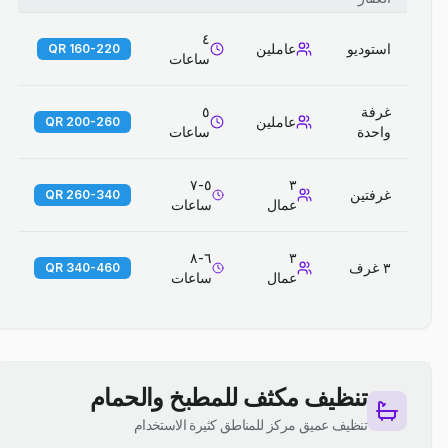
٤
استوديو
عاملين
160-220 QR
ساعات
غرفة
٥
عاملين
200-260 QR
واحدة
ساعات
٥-٧
٣
غرفتين
260-340 QR
عمال
ساعات
٦-٨
٣
٣ غرف
340-460 QR
عمال
ساعات
تنظيف مكثف للمطبخ والحمام
تنظيف عميق مركز للمناطق كثيرة الاستخدام