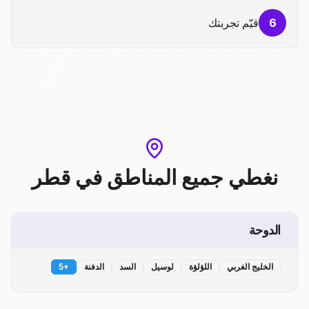
6
قيّم تجربتك
نغطي جميع المناطق
في
قطر
الدوحة
الخليج الغربي
اللؤلؤة
لوسيل
السد
الدفنة
+
5