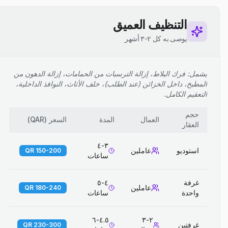
التنظيف العميق
يوصى به كل ٢-٣ أشهر
يشمل: فرك البلاط، إزالة الترسبات من الحمامات، إزالة الدهون من
المطبخ، داخل الخزائن (عند الطلب)، خلف الأثاث، النوافذ الداخلية،
التعقيم الكامل.
حجم
العمال
المدة
السعر
(
QAR
)
العقار
٣-٤
استوديو
عاملين
150-200 QR
ساعات
غرفة
٤-٥
عاملين
180-240 QR
واحدة
ساعات
٤.٥-٦
٢-٣
غرفتين
230-300 QR