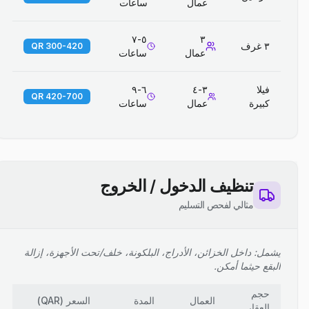
عمال
ساعات
٥-٧
٣
٣ غرف
300-420 QR
عمال
ساعات
فيلا
٣-٤
٦-٩
420-700 QR
كبيرة
عمال
ساعات
تنظيف الدخول / الخروج
مثالي لفحص التسليم
يشمل: داخل الخزائن، الأدراج، البلكونة، خلف/تحت الأجهزة، إزالة
البقع حيثما أمكن.
حجم
العمال
المدة
السعر
(
QAR
)
العقار