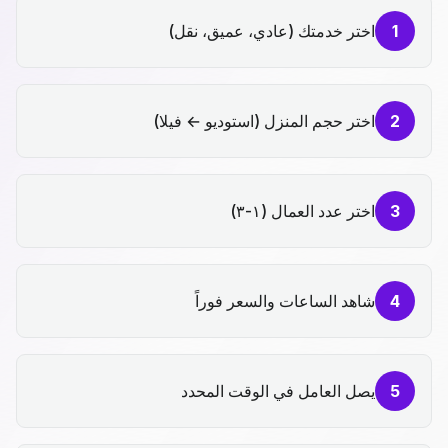
1
اختر خدمتك (عادي، عميق، نقل)
2
اختر حجم المنزل (استوديو ← فيلا)
3
اختر عدد العمال (١-٣)
4
شاهد الساعات والسعر فوراً
5
يصل العامل في الوقت المحدد