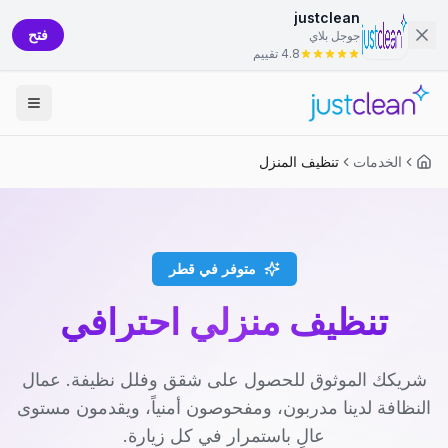
justclean
فتح
جوجل بلاي
4.8 تقييم
الخدمات
تنظيف المنزل
متوفر في قطر
تنظيف منزلي احترافي
شريكك الموثوق للحصول على شقق وفلل نظيفة. عمال
النظافة لدينا مدربون، ومفحوصون أمنياً، ويقدمون مستوى
عالٍ باستمرار في كل زيارة.