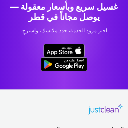
غسيل سريع وبأسعار معقولة —
يوصل مجاناً في قطر
اختر مزود الخدمة، حدد ملابسك، واسترخِ.