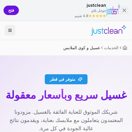
justclean
فتح
جوجل بلاي
4.8 تقييم
الخدمات
غسيل و كوى الملابس
متوفر في قطر
غسيل سريع وبأسعار معقولة
شريكك الموثوق للعناية الفائقة بالغسيل. مزودونا
المعتمدون يتعاملون مع ملابسك بعناية، ويقدمون نتائج
عالية الجودة في كل مرة.