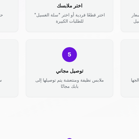
اختر ملابسك
عار
اختر قطعًا فردية أو اختر "سلة الغسيل"
حد
يل
للطلبات الكبيرة
5
توصيل مجاني
جها
ملابس نظيفة ومنتعشة يتم توصيلها إلى
س
بابك مجانًا