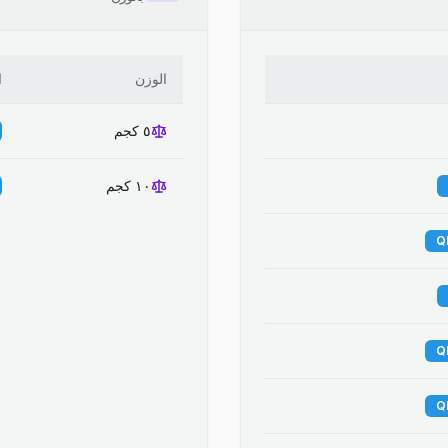
الوزن
ا
٥ كجم
١٠ كجم