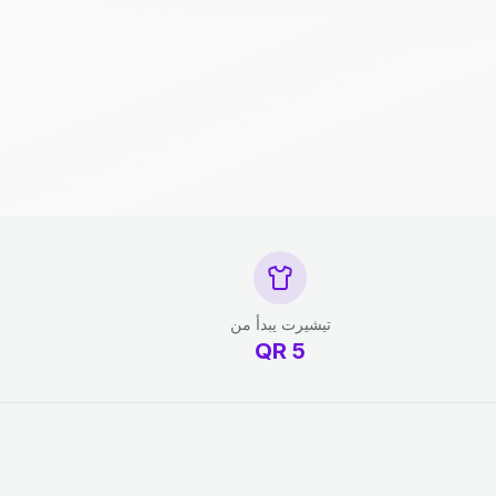
تيشيرت يبدأ من
QR
5