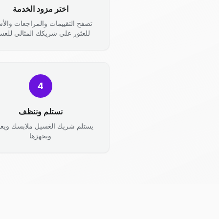
اختر مزود الخدمة
تصفح التقييمات والمراجعات والأس
للعثور على شريكك المثالي للغس
4
نستلم وننظف
يستلم شريك الغسيل ملابسك ويعال
ويجهزها