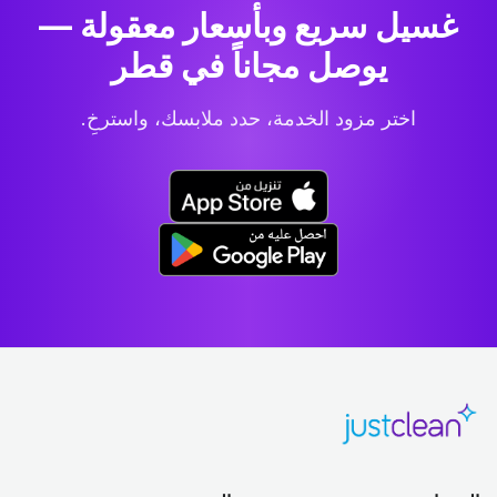
غسيل سريع وبأسعار معقولة —
يوصل مجاناً في قطر
اختر مزود الخدمة، حدد ملابسك، واسترخِ.