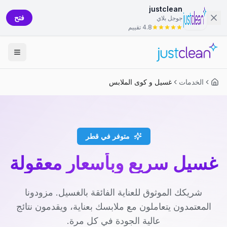
justclean
فتح
جوجل بلاي
4.8 تقييم
الخدمات
غسيل و كوى الملابس
متوفر في قطر
غسيل سريع وبأسعار معقولة
شريكك الموثوق للعناية الفائقة بالغسيل. مزودونا
المعتمدون يتعاملون مع ملابسك بعناية، ويقدمون نتائج
عالية الجودة في كل مرة.